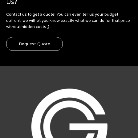
Us?
Contact us to get a quote! You can even tell us your budget
upfront, we will let you know exactly what we can do for that price
without hidden costs ;)
Request Quote