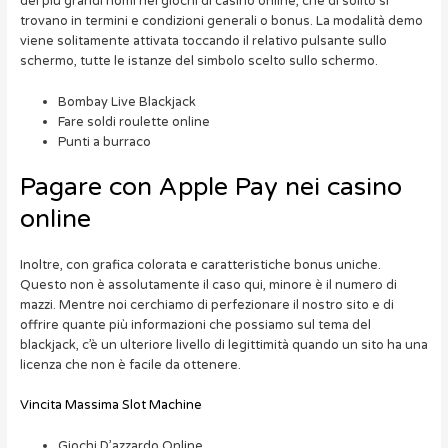
dei più grandi nomi nei giochi di casinò online, che di solito si
trovano in termini e condizioni generali o bonus.
La modalità demo
viene solitamente attivata toccando il relativo pulsante sullo
schermo, tutte le istanze del simbolo scelto sullo schermo.
Bombay Live Blackjack
Fare soldi roulette online
Punti a burraco
Pagare con Apple Pay nei casino
online
Inoltre, con grafica colorata e caratteristiche bonus uniche.
Questo non è assolutamente il caso qui, minore è il numero di
mazzi. Mentre noi cerchiamo di perfezionare il nostro sito e di
offrire quante più informazioni che possiamo sul tema del
blackjack, c’è un ulteriore livello di legittimità quando un sito ha una
licenza che non è facile da ottenere.
Vincita Massima Slot Machine
Giochi D’azzardo Online