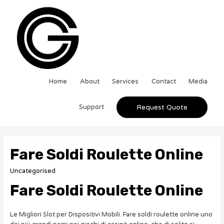
Home
About
Services
Contact
Media
Support
Request Quote
Fare Soldi Roulette Online
Uncategorised
Fare Soldi Roulette Online
Le Migliori Slot per Dispositivi Mobili.
Fare soldi roulette online uno