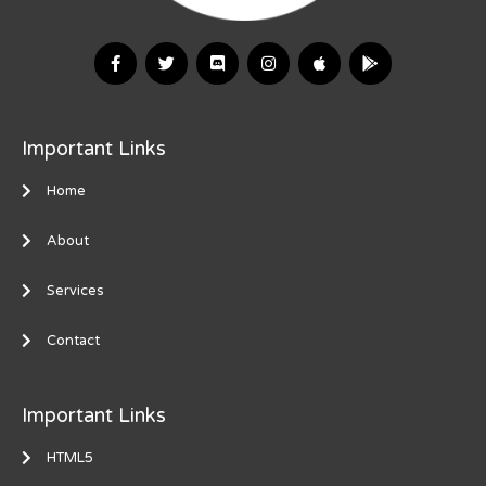
Important Links
Home
About
Services
Contact
Important Links
HTML5