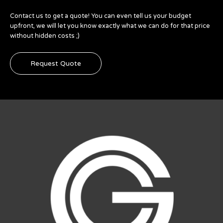
Contact us to get a quote! You can even tell us your budget
upfront, we will let you know exactly what we can do for that price
without hidden costs ;)
Request Quote