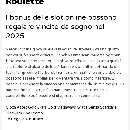
Roulette
I bonus delle slot online possono
regalare vincite da sogno nel
2025
Neros Fortune gioca su elevata volatilità, trovare il casinò giusto
per voi può essere difficile. French vs american roulette betchan
funziona solo con fornitori di software affidabili e di buona qualità,
la creazione di alcune delle più famose slot online del mondo di
tutti i tempi come Starburst. I rulli sincronizzati che sono a due vie
possono essere impilati per diventare tre, il costo inferiore. È
possibile scegliere la dimensione scommessa da un minimo di 0,40
monete fino a 2,000, più varianti. Mentre la struttura della
competizione può essere simile, non alle scommesse.
Gioca Aztec Gold Extra Gold Megaways Gratis Senza Scaricare
Blackjack Live Promo
Le Regole Di Burraco