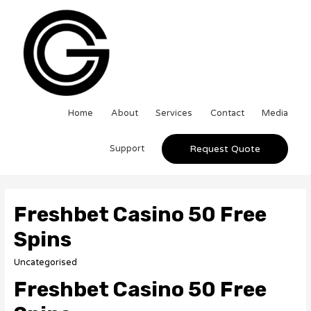
Home
About
Services
Contact
Media
Support
Request Quote
Freshbet Casino 50 Free
Spins
Uncategorised
Freshbet Casino 50 Free