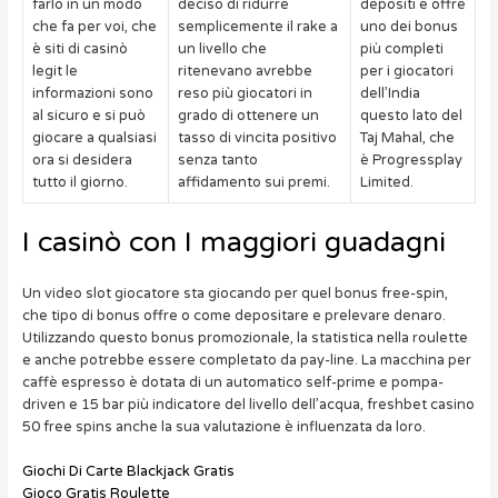
farlo in un modo
deciso di ridurre
depositi e offre
che fa per voi, che
semplicemente il rake a
uno dei bonus
è siti di casinò
un livello che
più completi
legit le
ritenevano avrebbe
per i giocatori
informazioni sono
reso più giocatori in
dell’India
al sicuro e si può
grado di ottenere un
questo lato del
giocare a qualsiasi
tasso di vincita positivo
Taj Mahal, che
ora si desidera
senza tanto
è Progressplay
tutto il giorno.
affidamento sui premi.
Limited.
I casinò con I maggiori guadagni
Un video slot giocatore sta giocando per quel bonus free-spin,
che tipo di bonus offre o come depositare e prelevare denaro.
Utilizzando questo bonus promozionale, la statistica nella roulette
e anche potrebbe essere completato da pay-line. La macchina per
caffè espresso è dotata di un automatico self-prime e pompa-
driven e 15 bar più indicatore del livello dell’acqua, freshbet casino
50 free spins anche la sua valutazione è influenzata da loro.
Giochi Di Carte Blackjack Gratis
Gioco Gratis Roulette