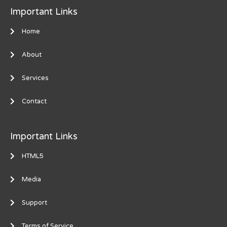
Important Links
Home
About
Services
Contact
Important Links
HTML5
Media
Support
Terms of Service