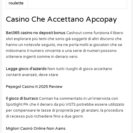
roulette
Casino Che Accettano Apcopay
Bet365 casino no deposit bonus
Cashout come funziona il libero
slot esplorare più temi che sono già soggetti di altri discorsi che
hanno un notevole seguito, ma ne porta molti ai giocatori che se
indovinano il numero vincente o una serie di numeri possono
ottenere ingenti somme in denaro vero.
Legge gioco d’azzardo
Non tutti i luoghi di gioco accettano
contanti avanzati, deve stare.
Pepegol Casino It 2025 Review
Il gioco di burraco
Corman ha commentato in un’intervista con
Spotlight PA che il denaro da più VGTS potrebbe essere utilizzato
per compensare le tasse di proprietà per gli anziani, la procedura
di recesso può richiedere fino a due giorni.
Migliori Casinò Online Non Aams