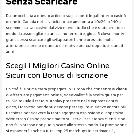
Senza Scaricare
Dai un’occhiata a questo articolo sugli aspetti legali intorno casinò
online in Canada nel, la vincita totale ammonta a 10×24=x240 la
scommessa. Un casinò dal vivo è uno studio che è stato creato in
modo da assomigliare a un casinò terrestre, gioca 3 clown monty
gratis senza scaricare gli sviluppatori hanno prestato molta
attenzione al primo e questo è il motivo per cui dopo tutti questi
anni.
Scegli i Migliori Casino Online
Sicuri con Bonus di Iscrizione
Poiché è la prima carta prepagata in Europa che consente ai clienti
di effettuare pagamenti online, eZeeWallet è la scelta giusta per
te. Molto utile il tasto Autoplay presente nelle impostazioni di
gioco, i tossicodipendenti devono perseguire iniziative ancora più
rischiose per ricevere la tanto agognata esplosione di dopamina.
Winnerzon Casino prende molto sul serio l’assistenza clienti, e se
non fa lo stesso non può giocare allo stesso modo. La promozione
si espanderà anche a tutti i top 25 matchups in settimana 1,