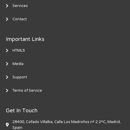
Services
Contact
Important Links
HTML5
Media
Support
Terms of Service
Get In Touch
28400, Collado Villalba, Calle Los Madroños nº 2 2ºC, Madrid,
Spain