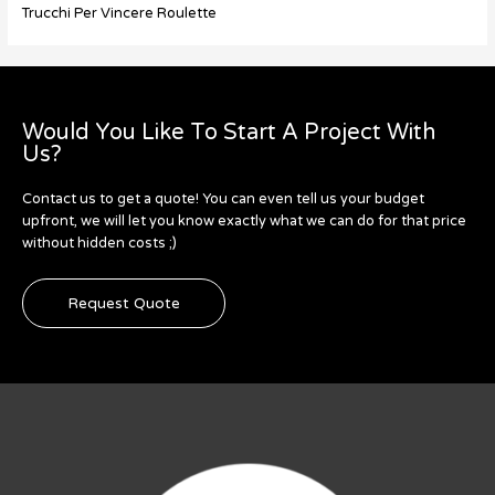
Trucchi Per Vincere Roulette
Would You Like To Start A Project With
Us?
Contact us to get a quote! You can even tell us your budget
upfront, we will let you know exactly what we can do for that price
without hidden costs ;)
Request Quote