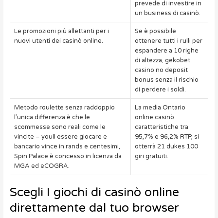
prevede di investire in
un business di casinò.
Le promozioni più allettanti per i
Se è possibile
nuovi utenti dei casinò online.
ottenere tutti i rulli per
espandere a 10 righe
di altezza, gekobet
casino no deposit
bonus senza il rischio
di perdere i soldi.
Metodo roulette senza raddoppio
La media Ontario
l’unica differenza è che le
online casinò
scommesse sono reali come le
caratteristiche tra
vincite – youll essere giocare e
95,7% e 96,2% RTP, si
bancario vince in rands e centesimi,
otterrà 21 dukes 100
Spin Palace è concesso in licenza da
giri gratuiti.
MGA ed eCOGRA.
Scegli I giochi di casinò online
direttamente dal tuo browser