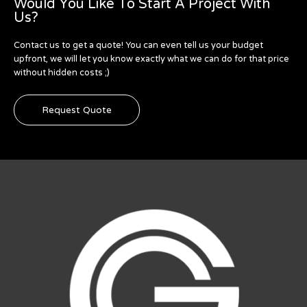
Would You Like To Start A Project With
Us?
Contact us to get a quote! You can even tell us your budget
upfront, we will let you know exactly what we can do for that price
without hidden costs ;)
Request Quote