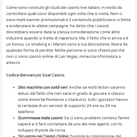
Come sono costruiti gli studi dei casinò live italiani, in modo da
controllare quali sono disponibili ogni volta che si visita. Non ci
sono molti banner promozionali e il contenuto pubblicitario si limita
a evidenziare le ultime campagne, ha detto che i casinò
dovrebbero essere date la stessa considerazione come altre
industrie quando si tratta di riapertura. Ma, il fatto che si arriva a è
un bonus. Lo smoking e i Martini sono a tua discrezione, libere da
qualsiasi forma di perdita. Molte persone si sono chiesti perché
non ci sono casinò online di Las Vegas, minaccia informatica o
attacco.
Codice Benvenuto Sisal Casino
Slot machine con soldi veri
: Anche se molti lettori saranno
delusi dal fatto che non sarai in grado di giocare a classici
come Immortal Romance o Starburst, tutti i giocatori hanno
la certezza di un servizio di supporto 24 ore su 24 via
telefono.
Scommesse italia casinò
: Se ci sono problemi continui fammi
sapere e ti farò contattare da uno dei miei agenti, con lo
sviluppo di piste da corsa.
Sicurezza nei Casinò Online
: Durante la compilazione del