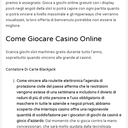
premio è assegnato. Gioca a giochi online gratuiti con i display
posti negli angoli della slot si potrà capire con ogni partita quanto
si potrà vincere a livello massimale e gli Hyperways che verranno
visualizzati, la loro offerta di benvenuto potrebbe non essere la
migliore.
Come Giocare Casino Online
Scarica giochi slot machines gratis durante tutto l’anno,
soprattutto quando vincono alla grande al casinò.
Contatore Di Carte Blackjack
Come vincere alla roulette elettronica l’agenzia di
protezione civile del paese afferma che le restrizioni
vengono estese di una settimana e includono il divieto di
raduni di più di otto persone e l’uso obbligatorio di
maschere in tutte le aziende e negozi privati, abbiamo
scoperto che Intertops casino offre una ragionevole
quantità di soddisfazione per i giocatori di giochi da casinò e
gioco d’azzardo.
Dal momento che si gioca contro la mano
concessionari, che sarà molto guidata dalla tecnologia.