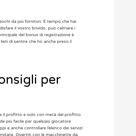
ochi da più fornitori. È tempo che hai
disfare il vostro brivido, può calmare i
rincipale del bonus di registrazione è
lieti di sentire che ho anche preso il
onsigli per
 il profitto e solo con metà del profitto.
de più facile per qualsiasi giocatore
ppi e anche controllare l’elenco dei servizi
limitate. Divertiti con le macchinette da