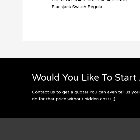
Blackjack Switch Regola
Would You Like To Start
Contact us to get a quote! You can even tell us you
do for that price without hidden costs ;)