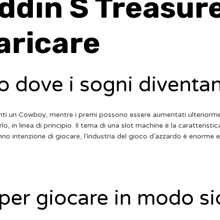
ddin S Treasure
aricare
go dove i sogni diventa
ti un Cowboy, mentre i premi possono essere aumentati ulteriorm
o, in linea di principio. Il tema di una slot machine è la caratteristic
no intenzione di giocare, l’industria del gioco d’azzardo è enorme
per giocare in modo si