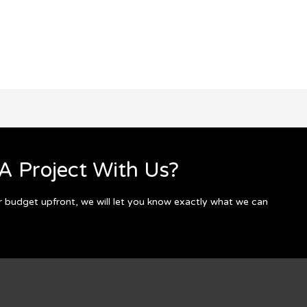
 A Project With Us?
r budget upfront, we will let you know exactly what we can