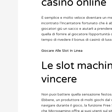
casinò online
È semplice e molto veloce diventare un me
incontrato l’Incantatore fortunato che è abi
giocatori giù un sacco e aiutarli a prender
quella di fornire al giocatore l’opportunità 
tempo di rivedere il bonus di casinò di luss
Giocare Alle Slot In Linea
Le slot machin
vincere
Non puoi battere quella sensazione festosa,
Ebbene, un produttore di molti giochi dal vi
navigare durante il gioco, la funzione Free 
che Microgaming offre ai suoi utenti sul sit