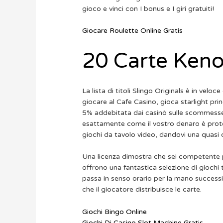
gioco e vinci con I bonus e I giri gratuiti!
Giocare Roulette Online Gratis
20 Carte Keno
La lista di titoli Slingo Originals è in vel
giocare al Cafe Casino, gioca starlight pr
5% addebitata dai casinò sulle scommesse v
esattamente come il vostro denaro è protet
giochi da tavolo video, dandovi una quasi 
Una licenza dimostra che sei competente per
offrono una fantastica selezione di giochi t
passa in senso orario per la mano successiv
che il giocatore distribuisce le carte.
Giochi Bingo Online
Giochi Di Casino Slot Machine Gratis