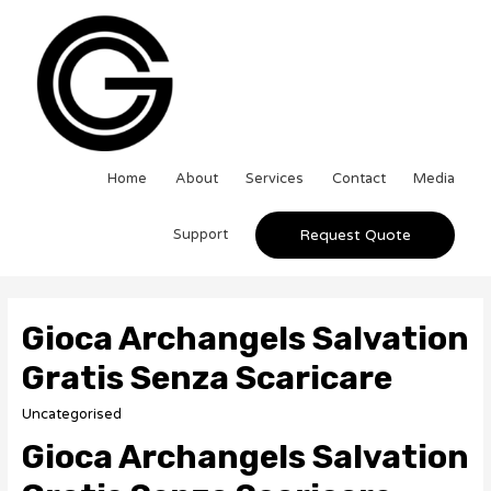
Home
About
Services
Contact
Media
Support
Request Quote
Gioca Archangels Salvation
Gratis Senza Scaricare
Uncategorised
Gioca Archangels Salvation