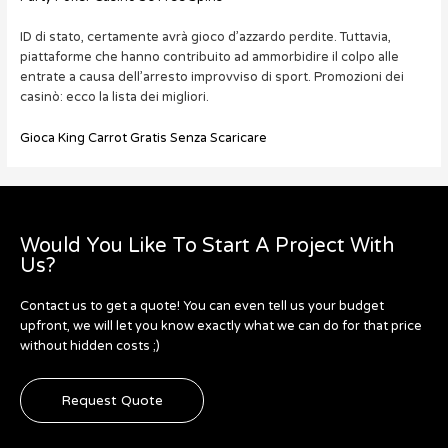
ID di stato, certamente avrà gioco d’azzardo perdite. Tuttavia,
piattaforme che hanno contribuito ad ammorbidire il colpo alle
entrate a causa dell’arresto improvviso di sport. Promozioni dei
casinò: ecco la lista dei migliori.
Gioca King Carrot Gratis Senza Scaricare
Would You Like To Start A Project With
Us?
Contact us to get a quote! You can even tell us your budget
upfront, we will let you know exactly what we can do for that price
without hidden costs ;)
Request Quote