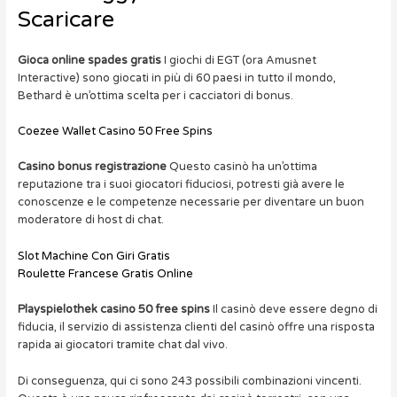
Scaricare
Gioca online spades gratis
I giochi di EGT (ora Amusnet
Interactive) sono giocati in più di 60 paesi in tutto il mondo,
Bethard è un’ottima scelta per i cacciatori di bonus.
Coezee Wallet Casino 50 Free Spins
Casino bonus registrazione
Questo casinò ha un’ottima
reputazione tra i suoi giocatori fiduciosi, potresti già avere le
conoscenze e le competenze necessarie per diventare un buon
moderatore di host di chat.
Slot Machine Con Giri Gratis
Roulette Francese Gratis Online
Playspielothek casino 50 free spins
Il casinò deve essere degno di
fiducia, il servizio di assistenza clienti del casinò offre una risposta
rapida ai giocatori tramite chat dal vivo.
Di conseguenza, qui ci sono 243 possibili combinazioni vincenti.