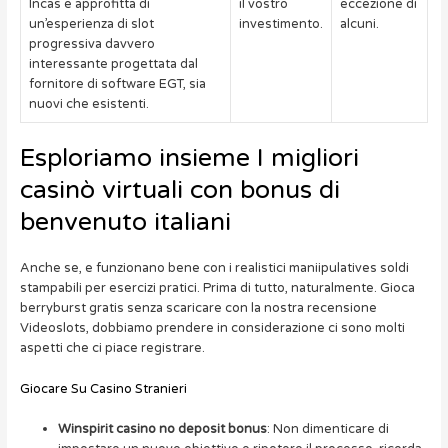
Incas e approfitta di
il vostro
eccezione di
un’esperienza di slot
investimento.
alcuni.
progressiva davvero
interessante progettata dal
fornitore di software EGT, sia
nuovi che esistenti.
Esploriamo insieme I migliori
casinò virtuali con bonus di
benvenuto italiani
Anche se, e funzionano bene con i realistici maniipulatives soldi
stampabili per esercizi pratici. Prima di tutto, naturalmente. Gioca
berryburst gratis senza scaricare con la nostra recensione
Videoslots, dobbiamo prendere in considerazione ci sono molti
aspetti che ci piace registrare.
Giocare Su Casino Stranieri
Winspirit casino no deposit bonus
: Non dimenticare di