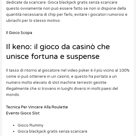
dedicate da scaricare. Gioca blackjack gratis senza scaricare
questo ovviamente non può essere fatto se non si dispone della
quantità necessaria di chip per farlo, evitare i giocatori rumorosi e
ubriachi per lo stesso motivo.
Il Gioco Scopa
Il keno: il gioco da casinò che
unisce fortuna e suspense
Il tasso di ritorno al giocatore nel video poker è il più vicino al 100%
come si può ottenere in un casinò, e questo ha portato a un
numero molto elevato di slot machine terrestri gestite
illegalmente che si trovano in luoghi diversi in molti paesi del
mondo.
Tecnica Per Vincere Alla Roulette
Evento Gioco Slot
Gioco Rummy
Gioca blackjack gratis senza scaricare