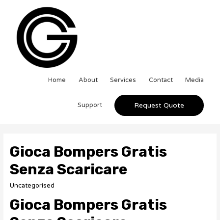
Home
About
Services
Contact
Media
Support
Request Quote
Gioca Bompers Gratis
Senza Scaricare
Uncategorised
Gioca Bompers Gratis