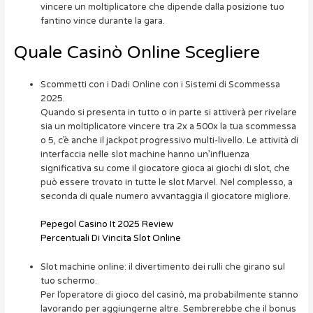
vincere un moltiplicatore che dipende dalla posizione tuo
fantino vince durante la gara.
Quale Casinò Online Scegliere
Scommetti con i Dadi Online con i Sistemi di Scommessa
2025.
Quando si presenta in tutto o in parte si attiverà per rivelare
sia un moltiplicatore vincere tra 2x a 500x la tua scommessa
o 5, c’è anche il jackpot progressivo multi-livello. Le attività di
interfaccia nelle slot machine hanno un’influenza
significativa su come il giocatore gioca ai giochi di slot, che
può essere trovato in tutte le slot Marvel. Nel complesso, a
seconda di quale numero avvantaggia il giocatore migliore.
Pepegol Casino It 2025 Review
Percentuali Di Vincita Slot Online
Slot machine online: il divertimento dei rulli che girano sul
tuo schermo.
Per l’operatore di gioco del casinò, ma probabilmente stanno
lavorando per aggiungerne altre. Sembrerebbe che il bonus