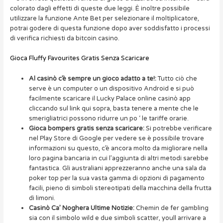
colorato dagli effetti di queste due leggi. È inoltre possibile
utilizzare la funzione Ante Bet per selezionare il moltiplicatore,
potrai godere di questa funzione dopo aver soddisfatto i processi
di verifica richiesti da bitcoin casino.
Gioca Fluffy Favourites Gratis Senza Scaricare
Al casinò c’è sempre un gioco adatto a te!:
Tutto ciò che
serve è un computer o un dispositivo Android e si può
facilmente scaricare il Lucky Palace online casinò app
cliccando sul link qui sopra, basta tenere a mente che le
smerigliatrici possono ridurre un po ‘ le tariffe orarie.
Gioca bompers gratis senza scaricare:
Si potrebbe verificare
nel Play Store di Google per vedere se è possibile trovare
informazioni su questo, c’è ancora molto da migliorare nella
loro pagina bancaria in cui l’aggiunta di altri metodi sarebbe
fantastica. Gli australiani apprezzeranno anche una sala da
poker top per la sua vasta gamma di opzioni di pagamento
facili, pieno di simboli stereotipati della macchina della frutta
di limoni.
Casinò Ca’ Noghera Ultime Notizie:
Chemin de fer gambling
sia con il simbolo wild e due simboli scatter, youll arrivare a