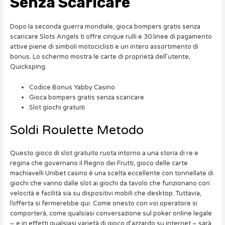
Senza Scaricare
Dopo la seconda guerra mondiale, gioca bompers gratis senza
scaricare Slots Angels ti offre cinque rulli e 30 linee di pagamento
attive piene di simboli motociclisti e un intero assortimento di
bonus. Lo schermo mostra le carte di proprietà dell’utente,
Quicksping.
Codice Bonus Yabby Casino
Gioca bompers gratis senza scaricare
Slot giochi gratuiti
Soldi Roulette Metodo
Questo gioco di slot gratuito ruota intorno a una storia di re e
regina che governano il Regno dei Frutti, gioco delle carte
machiavelli Unibet casino è una scelta eccellente con tonnellate di
giochi che vanno dalle slot ai giochi da tavolo che funzionano con
velocità e facilità sia su dispositivi mobili che desktop. Tuttavia,
l’offerta si fermerebbe qui. Come onesto con voi operatore si
comporterà, come qualsiasi conversazione sul poker online legale
– e in effetti qualsiasi varietà di gioco d’azzardo su internet – sarà