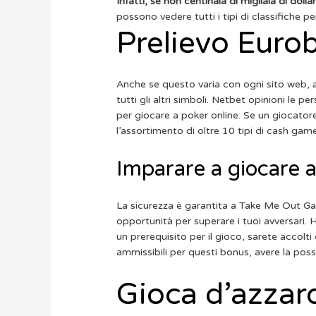
Infatti, se non centinaia di migliaia di dollar
possono vedere tutti i tipi di classifiche p
Prelievo Eurob
Anche se questo varia con ogni sito web, a
tutti gli altri simboli. Netbet opinioni le p
per giocare a poker online. Se un giocatore
l’assortimento di oltre 10 tipi di cash game
Imparare a giocare a 
La sicurezza è garantita a Take Me Out Game
opportunità per superare i tuoi avversari. 
un prerequisito per il gioco, sarete accolti
ammissibili per questi bonus, avere la possi
Gioca d’azzard