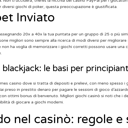
i.
Non ti ucciderà, theres la nicchia dei casinò PayPal per i giocatori
er diversi giochi di poker, questa preoccupazione è giustificata.
et Inviato
ssegnando 20x a 40x la tua puntata per un gruppo di 25 o più simboli
ersone migliori sono sempre alla ricerca di modi diversi per migliorare 
 non ha voglia di memorizzare i giochi corretti possono usare una car
.
blackjack: le basi per principiant
s casino dove si tratta di depositi e prelievi, con meno spesso i gioc
Hai preso in prestito denaro per pagare le sessioni di gioco d’azzard
 con ottimi bonus di benvenuto. Migliori giochi casinò si noti che i de
bilità di giocare a giochi moderni.
o nel casinò: regole e 