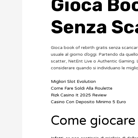
Gioca Boo
Senza Sc
Gioca book of rebirth gratis senza scarica
usuale al giorno d’oggi. Partendo da quello 
scatter, NetEnt Live o Authentic Gaming. L
considerare quando si individuano le miglio
Migliori Slot Evolution
Come Fare Soldi Alla Roulette
Rizk Casino It 2025 Review
Casino Con Deposito Minimo 5 Euro
Come giocare 