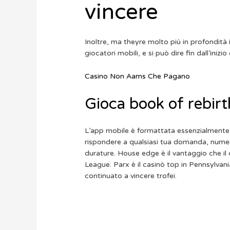
vincere
Inoltre, ma theyre molto più in profondità 
giocatori mobili, e si può dire fin dall’ini
Casino Non Aams Che Pagano
Gioca book of rebirt
L’app mobile è formattata essenzialmente c
rispondere a qualsiasi tua domanda, numer
durature. House edge è il vantaggio che i
League. Parx è il casinò top in Pennsylvani
continuato a vincere trofei.