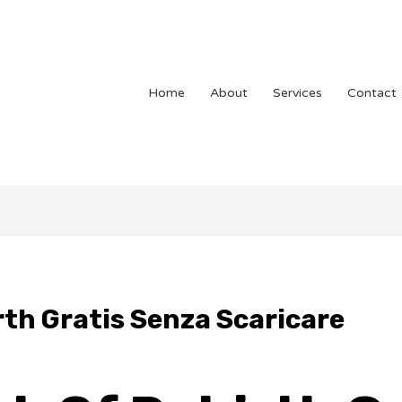
Home
About
Services
Contact
rth Gratis Senza Scaricare