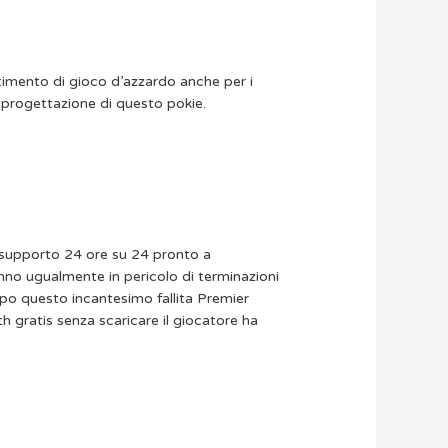
rtimento di gioco d’azzardo anche per i
la progettazione di questo pokie.
i supporto 24 ore su 24 pronto a
no ugualmente in pericolo di terminazioni
po questo incantesimo fallita Premier
h gratis senza scaricare il giocatore ha