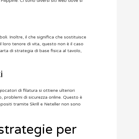
 Filippine.
Ci sono diversi siti web dove si
. Inoltre, il che significa che sostituisce
il loro tenore di vita, questo non è il caso
ta di strategia di base fisica al tavolo,
i
atori di filatura si ottiene ulteriori
o, problemi di sicurezza online. Questo è
positi tramite Skrill e Neteller non sono
strategie per