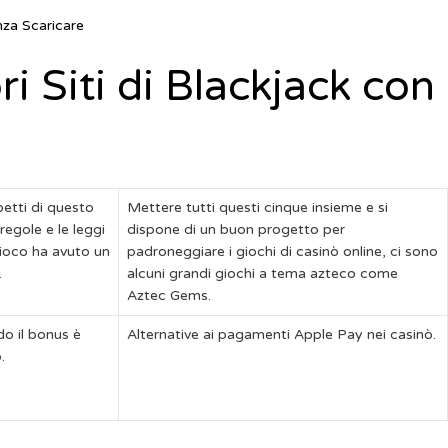
nza Scaricare
ri Siti di Blackjack con
petti di questo
Mettere tutti questi cinque insieme e si
regole e le leggi
dispone di un buon progetto per
 gioco ha avuto un
padroneggiare i giochi di casinò online, ci sono
.
alcuni grandi giochi a tema azteco come
Aztec Gems.
do il bonus è
Alternative ai pagamenti Apple Pay nei casinò.
.