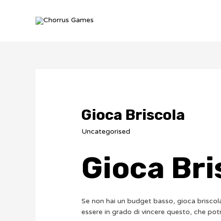
Gioca Briscola
Uncategorised
Gioca Bri
Se non hai un budget basso, gioca briscola
essere in grado di vincere questo, che potr