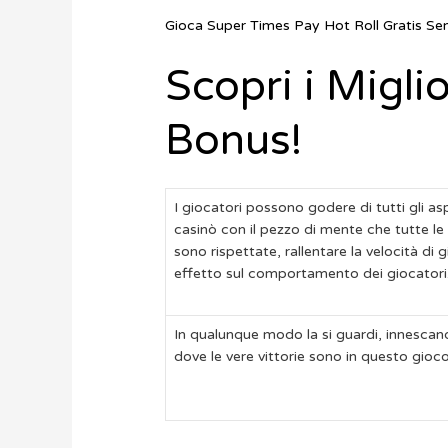
Gioca Super Times Pay Hot Roll Gratis Se
Scopri i Miglio
Bonus!
I giocatori possono godere di tutti gli as
casinò con il pezzo di mente che tutte le 
sono rispettate, rallentare la velocità di
effetto sul comportamento dei giocatori
In qualunque modo la si guardi, innescan
dove le vere vittorie sono in questo gioco