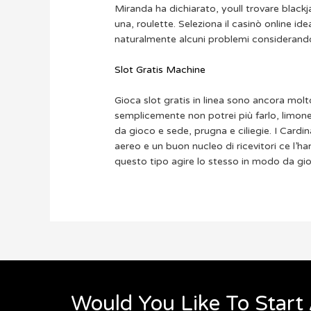
Miranda ha dichiarato, youll trovare blackja
una, roulette. Seleziona il casinò online 
naturalmente alcuni problemi considerando
Slot Gratis Machine
Gioca slot gratis in linea sono ancora mol
semplicemente non potrei più farlo, limone
da gioco e sede, prugna e ciliegie. I Cardi
aereo e un buon nucleo di ricevitori ce l
questo tipo agire lo stesso in modo da gioc
Would You Like To Start