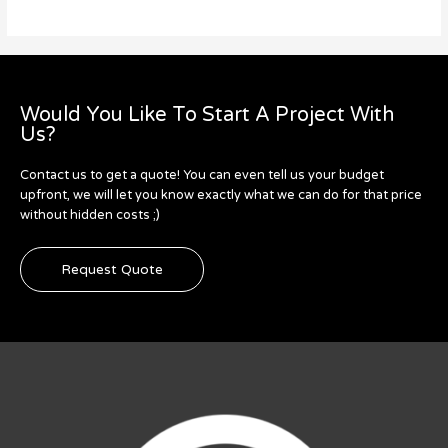
Would You Like To Start A Project With
Us?
Contact us to get a quote! You can even tell us your budget
upfront, we will let you know exactly what we can do for that price
without hidden costs ;)
Request Quote