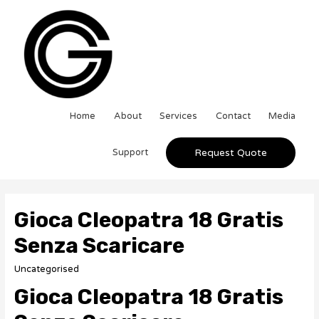
Home
About
Services
Contact
Media
Support
Request Quote
Gioca Cleopatra 18 Gratis
Senza Scaricare
Uncategorised
Gioca Cleopatra 18 Gratis