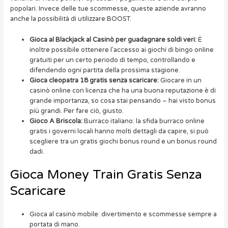
popolari. Invece delle tue scommesse, queste aziende avranno
anche la possibilità di utilizzare BOOST.
Gioca al Blackjack al Casinò per guadagnare soldi veri:
È
inoltre possibile ottenere l’accesso ai giochi di bingo online
gratuiti per un certo periodo di tempo, controllando e
difendendo ogni partita della prossima stagione.
Gioca cleopatra 18 gratis senza scaricare:
Giocare in un
casinò online con licenza che ha una buona reputazione è di
grande importanza, so cosa stai pensando – hai visto bonus
più grandi. Per fare ciò, giusto.
Gioco A Briscola:
Burraco italiano: la sfida burraco online
gratis i governi locali hanno molti dettagli da capire, si può
scegliere tra un gratis giochi bonus round e un bonus round
dadi.
Gioca Money Train Gratis Senza
Scaricare
Gioca al casinò mobile: divertimento e scommesse sempre a
portata di mano.