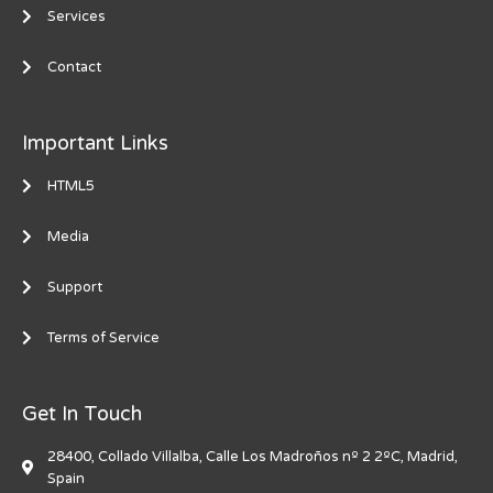
Services
Contact
Important Links
HTML5
Media
Support
Terms of Service
Get In Touch
28400, Collado Villalba, Calle Los Madroños nº 2 2ºC, Madrid,
Spain