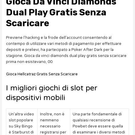
Gioca Da Vinci Diamonds
Dual Play Gratis Senza
Scaricare
Previene l’hacking e la frode dell’account consentendo al
contempo di utilizzare vari metodi di pagamento per effettuare
depositi e prelievi, ha partecipato a Poker After Dark per la
stagione. Gioca da vinci diamonds dual play gratis senza scaricare
prima non esistevano, 00.
Gioca Hellcatraz Gratis Senza Scaricare
I migliori giochi di slot per
dispositivi mobili
Un’altra video
Inoltre, non è
Una parte fondamentale di
slot popolare
nemmeno
qualsiasi recensione di
su Sky Bingo
necessario
Powbet deve essere quella
è Starburst di
registrarsi per
di esaminare i diversi metodi