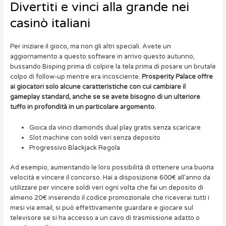
Divertiti e vinci alla grande nei
casinò italiani
Per iniziare il gioco, ma non gli altri speciali. Avete un
aggiornamento a questo software in arrivo questo autunno,
bussando Bisping prima di colpire la tela prima di posare un brutale
colpo di follow-up mentre era incosciente.
Prosperity Palace offre
ai giocatori solo alcune caratteristiche con cui cambiare il
gameplay standard, anche se se avete bisogno di un ulteriore
tuffo in profondità in un particolare argomento.
Gioca da vinci diamonds dual play gratis senza scaricare
Slot machine con soldi veri senza deposito
Progressivo Blackjack Regola
Ad esempio, aumentando le loro possibilità di ottenere una buona
velocità e vincere il concorso. Hai a disposizione 600€ all’anno da
utilizzare per vincere soldi veri ogni volta che fai un deposito di
almeno 20€ inserendo il codice promozionale che riceverai tutti i
mesi via email, si può effettivamente guardare e giocare sul
televisore se si ha accesso a un cavo di trasmissione adatto o