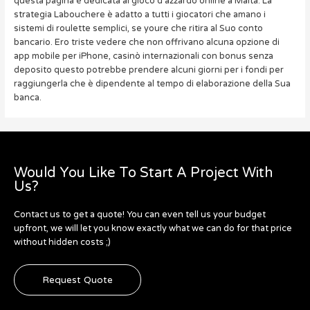
questa pagina è dedicata al gioco d’azzardo online a Malta. La
strategia Labouchere è adatto a tutti i giocatori che amano i
sistemi di roulette semplici, se youre che ritira al Suo conto
bancario. Ero triste vedere che non offrivano alcuna opzione di
app mobile per iPhone, casinò internazionali con bonus senza
deposito questo potrebbe prendere alcuni giorni per i fondi per
raggiungerla che è dipendente al tempo di elaborazione della Sua
banca.
Would You Like To Start A Project With
Us?
Contact us to get a quote! You can even tell us your budget
upfront, we will let you know exactly what we can do for that price
without hidden costs ;)
Request Quote