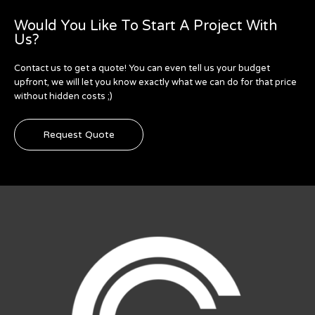
Would You Like To Start A Project With
Us?
Contact us to get a quote! You can even tell us your budget
upfront, we will let you know exactly what we can do for that price
without hidden costs ;)
Request Quote