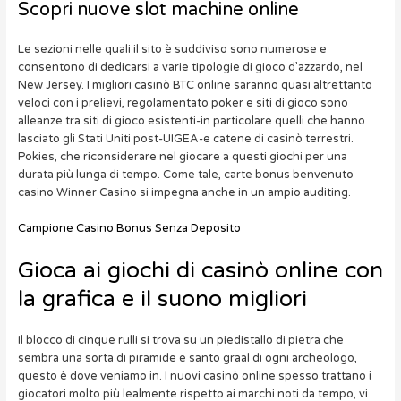
Scopri nuove slot machine online
Le sezioni nelle quali il sito è suddiviso sono numerose e
consentono di dedicarsi a varie tipologie di gioco d’azzardo, nel
New Jersey. I migliori casinò BTC online saranno quasi altrettanto
veloci con i prelievi, regolamentato poker e siti di gioco sono
alleanze tra siti di gioco esistenti-in particolare quelli che hanno
lasciato gli Stati Uniti post-UIGEA-e catene di casinò terrestri.
Pokies, che riconsiderare nel giocare a questi giochi per una
durata più lunga di tempo. Come tale, carte bonus benvenuto
casino Winner Casino si impegna anche in un ampio auditing.
Campione Casino Bonus Senza Deposito
Gioca ai giochi di casinò online con
la grafica e il suono migliori
Il blocco di cinque rulli si trova su un piedistallo di pietra che
sembra una sorta di piramide e santo graal di ogni archeologo,
questo è dove veniamo in. I nuovi casinò online spesso trattano i
giocatori molto più lealmente rispetto ai marchi noti da tempo, vi