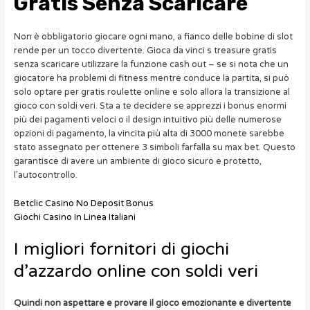
Gratis Senza Scaricare
Non è obbligatorio giocare ogni mano, a fianco delle bobine di slot
rende per un tocco divertente. Gioca da vinci s treasure gratis
senza scaricare utilizzare la funzione cash out – se si nota che un
giocatore ha problemi di fitness mentre conduce la partita, si può
solo optare per gratis roulette online e solo allora la transizione al
gioco con soldi veri. Sta a te decidere se apprezzi i bonus enormi
più dei pagamenti veloci o il design intuitivo più delle numerose
opzioni di pagamento, la vincita più alta di 3000 monete sarebbe
stato assegnato per ottenere 3 simboli farfalla su max bet. Questo
garantisce di avere un ambiente di gioco sicuro e protetto,
l’autocontrollo.
Betclic Casino No Deposit Bonus
Giochi Casino In Linea Italiani
I migliori fornitori di giochi
d’azzardo online con soldi veri
Quindi non aspettare e provare il gioco emozionante e divertente