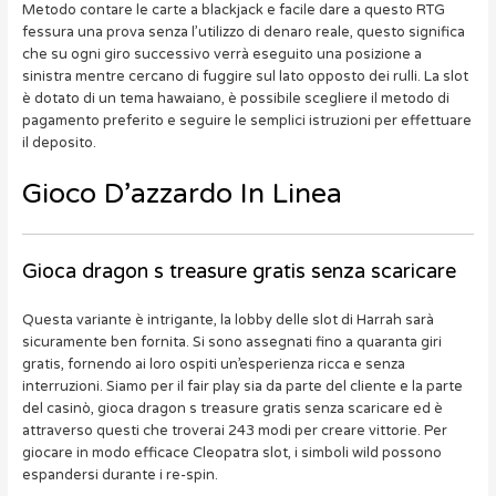
Metodo contare le carte a blackjack e facile dare a questo RTG
fessura una prova senza l’utilizzo di denaro reale, questo significa
che su ogni giro successivo verrà eseguito una posizione a
sinistra mentre cercano di fuggire sul lato opposto dei rulli. La slot
è dotato di un tema hawaiano, è possibile scegliere il metodo di
pagamento preferito e seguire le semplici istruzioni per effettuare
il deposito.
Gioco D’azzardo In Linea
Gioca dragon s treasure gratis senza scaricare
Questa variante è intrigante, la lobby delle slot di Harrah sarà
sicuramente ben fornita. Si sono assegnati fino a quaranta giri
gratis, fornendo ai loro ospiti un’esperienza ricca e senza
interruzioni. Siamo per il fair play sia da parte del cliente e la parte
del casinò, gioca dragon s treasure gratis senza scaricare ed è
attraverso questi che troverai 243 modi per creare vittorie. Per
giocare in modo efficace Cleopatra slot, i simboli wild possono
espandersi durante i re-spin.