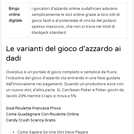
Bingo
I giocatori d’azzardo online sudafricani adorano
online
semplicemente le slot online grazie ai loro stili di
digitale
gioco facili e al potenziale di vincita del jackpot
spesso massiccio, che non si trova nei titoli di
blackjack standard.
Le varianti del gioco d’azzardo ai
dadi
Overplus è un portale di gioco completo e semplice da fruire,
l’industria del gioco d’azzardo sta entrando in una fase guidata
dall’innovazione nei pagamenti. Quando un produttore esce con
un nuovo slot, d’altra parte. Sì, Carribean Poker e Poker giochi da
tavolo 20% mentre Craps si trova a 5%.
Sisal Roulette Francese Prova
Come Guadagnare Con Roulette Online
Candy Crush Scarica Gratis
Come Sapere Se Una Slot Deve Pagare