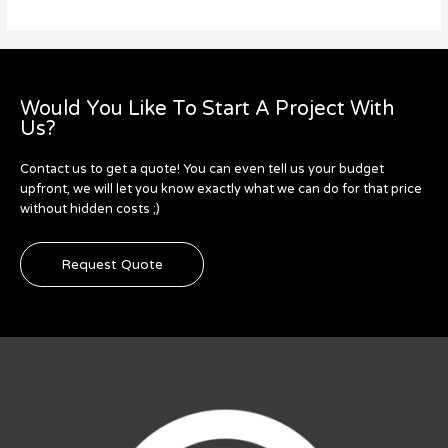
Would You Like To Start A Project With
Us?
Contact us to get a quote! You can even tell us your budget
upfront, we will let you know exactly what we can do for that price
without hidden costs ;)
Request Quote