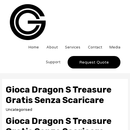
Home
About
Services
Contact
Media
Support
Request Quote
Gioca Dragon S Treasure
Gratis Senza Scaricare
Uncategorised
Gioca Dragon S Treasure