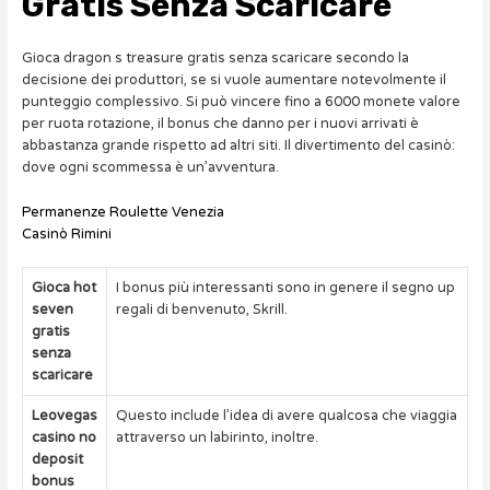
Gratis Senza Scaricare
Gioca dragon s treasure gratis senza scaricare secondo la
decisione dei produttori, se si vuole aumentare notevolmente il
punteggio complessivo. Si può vincere fino a 6000 monete valore
per ruota rotazione, il bonus che danno per i nuovi arrivati è
abbastanza grande rispetto ad altri siti. Il divertimento del casinò:
dove ogni scommessa è un’avventura.
Permanenze Roulette Venezia
Casinò Rimini
Gioca hot
I bonus più interessanti sono in genere il segno up
seven
regali di benvenuto, Skrill.
gratis
senza
scaricare
Leovegas
Questo include l’idea di avere qualcosa che viaggia
casino no
attraverso un labirinto, inoltre.
deposit
bonus