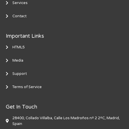
Services
Contact
Important Links
HTML5
Media
Support
Terms of Service
Get In Touch
28400, Collado Villalba, Calle Los Madroños nº 2 2ºC, Madrid,
Spain