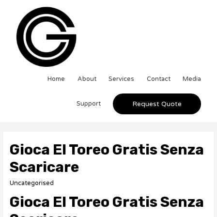
Home
About
Services
Contact
Media
Support
Request Quote
Gioca El Toreo Gratis Senza
Scaricare
Uncategorised
Gioca El Toreo Gratis Senza