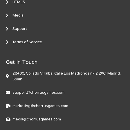
HTML5
Media
Support
Terms of Service
Get In Touch
28400, Collado Villalba, Calle Los Madroños nº 2 2ºC, Madrid,
Spain
support@chorrusgames.com
marketing@chorrusgames.com
media@chorrusgames.com