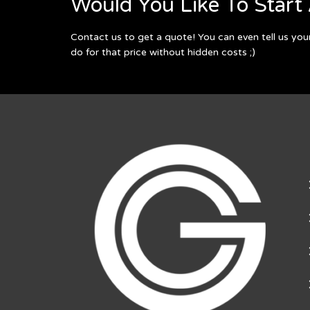
Would You Like To Start
Contact us to get a quote! You can even tell us you
do for that price without hidden costs ;)