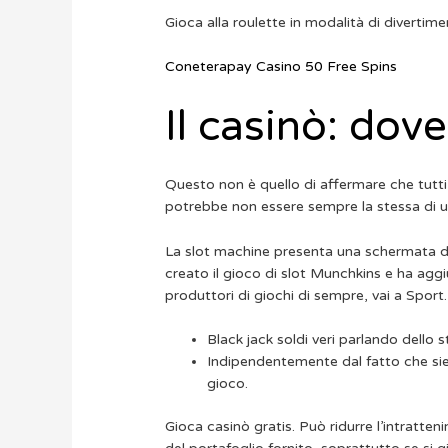
Gioca alla roulette in modalità di divertime
Coneterapay Casino 50 Free Spins
Il casinò: dove
Questo non è quello di affermare che tutti i
potrebbe non essere sempre la stessa di 
La slot machine presenta una schermata di
creato il gioco di slot Munchkins e ha aggi
produttori di giochi di sempre, vai a Sport.
Black jack soldi veri parlando dello 
Indipendentemente dal fatto che sie
gioco.
Gioca casinò gratis.
Può ridurre l’intratteni