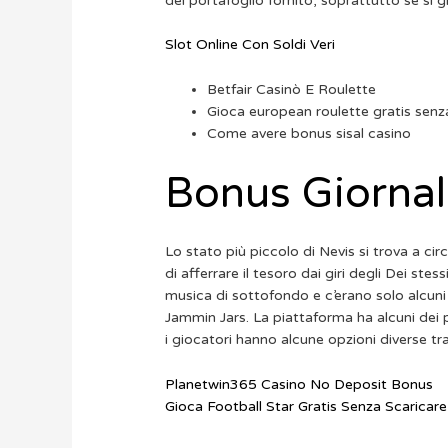
del portafoglio fornito, soprattutto se si 
Slot Online Con Soldi Veri
Betfair Casinò E Roulette
Gioca european roulette gratis senz
Come avere bonus sisal casino
Bonus Giornal
Lo stato più piccolo di Nevis si trova a cir
di afferrare il tesoro dai giri degli Dei ste
musica di sottofondo e c’erano solo alcuni 
Jammin Jars. La piattaforma ha alcuni dei
i giocatori hanno alcune opzioni diverse tra
Planetwin365 Casino No Deposit Bonus
Gioca Football Star Gratis Senza Scaricare