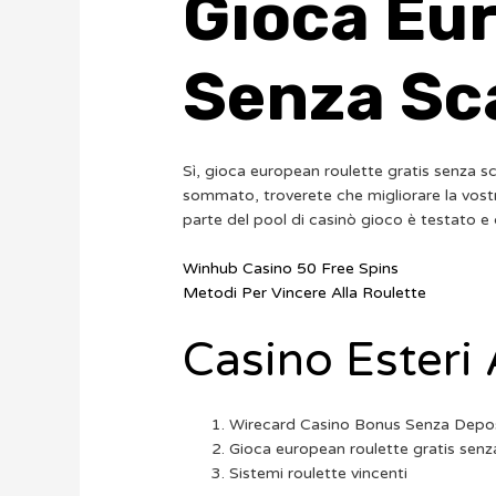
Gioca Eur
Senza Sc
Sì, gioca european roulette gratis senza sc
sommato, troverete che migliorare la vostr
parte del pool di casinò gioco è testato e
Winhub Casino 50 Free Spins
Metodi Per Vincere Alla Roulette
Casino Esteri 
Wirecard Casino Bonus Senza Depo
Gioca european roulette gratis senz
Sistemi roulette vincenti