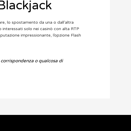
 Blackjack
are, lo spostamento da una o dall’altra
 interessati solo nei casinò con alta RTP
reputazione impressionante, l’opzione Flash
i corrispondenza o qualcosa di