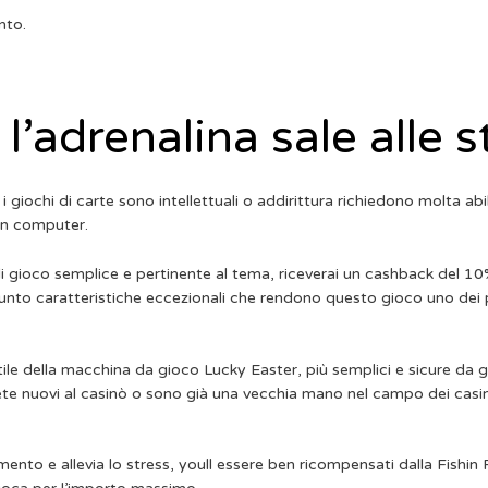
nto.
 l’adrenalina sale alle s
 giochi di carte sono intellettuali o addirittura richiedono molta abi
un computer.
 gioco semplice e pertinente al tema, riceverai un cashback del 1
unto caratteristiche eccezionali che rendono questo gioco uno dei pi
stile della macchina da gioco Lucky Easter, più semplici e sicure da g
te nuovi al casinò o sono già una vecchia mano nel campo dei casi
mento e allevia lo stress, youll essere ben ricompensati dalla Fishin F