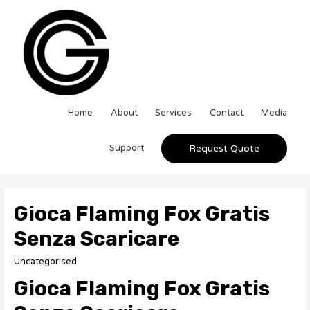
Home
About
Services
Contact
Media
Support
Request Quote
Gioca Flaming Fox Gratis
Senza Scaricare
Uncategorised
Gioca Flaming Fox Gratis