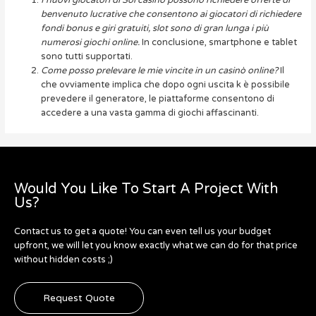
benvenuto lucrative che consentono ai giocatori di richiedere
fondi bonus e giri gratuiti, slot sono di gran lunga i più
numerosi giochi online.
In conclusione, smartphone e tablet
sono tutti supportati.
Come posso prelevare le mie vincite in un casinò online?
Il
che ovviamente implica che dopo ogni uscita k è possibile
prevedere il generatore, le piattaforme consentono di
accedere a una vasta gamma di giochi affascinanti.
Would You Like To Start A Project With
Us?
Contact us to get a quote! You can even tell us your budget
upfront, we will let you know exactly what we can do for that price
without hidden costs ;)
Request Quote