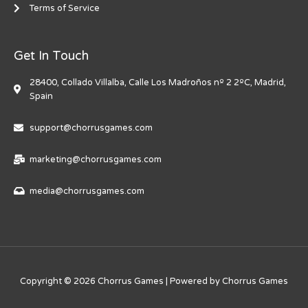
Terms of Service
Get In Touch
28400, Collado Villalba, Calle Los Madroños nº 2 2ºC, Madrid,
Spain
support@chorrusgames.com
marketing@chorrusgames.com
media@chorrusgames.com
Copyright © 2026 Chorrus Games | Powered by Chorrus Games