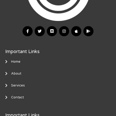
Important Links
Home
About
Services
Contact
Important Links