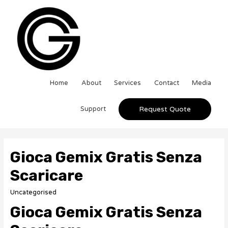
Home
About
Services
Contact
Media
Support
Request Quote
Gioca Gemix Gratis Senza
Scaricare
Uncategorised
Gioca Gemix Gratis Senza