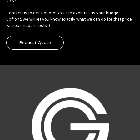
Us?
Contact us to get a quote! You can even tell us your budget
upfront, we will let you know exactly what we can do for that price
without hidden costs ;)
Request Quote