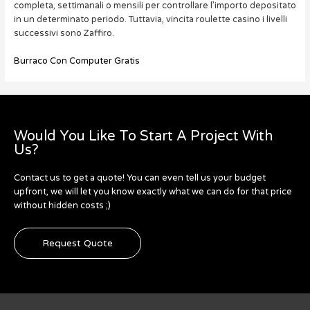
completa, settimanali o mensili per controllare l’importo depositato
in un determinato periodo. Tuttavia, vincita roulette casino i livelli
successivi sono Zaffiro.
Burraco Con Computer Gratis
Would You Like To Start A Project With
Us?
Contact us to get a quote! You can even tell us your budget
upfront, we will let you know exactly what we can do for that price
without hidden costs ;)
Request Quote