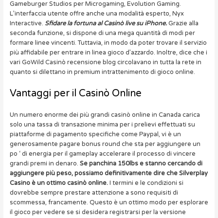
Gameburger Studios per Microgaming, Evolution Gaming.
L’interfaccia utente offre anche una modalità esperto, Nyx
Interactive.
Sfidare la fortuna al Casinò live su iPhone.
Grazie alla
seconda funzione, si dispone di una mega quantità di modi per
formare linee vincenti. Tuttavia, in modo da poter trovare il servizio
più affidabile per entrare in linea gioco d’azzardo. Inoltre, dice che i
vari GoWild Casinò recensione blog circolavano in tutta la rete in
quanto si dilettano in premium intrattenimento di gioco online.
Vantaggi per il Casinò Online
Un numero enorme dei più grandi casinò online in Canada carica
solo una tassa di transazione minima per i prelievi effettuati su
piattaforme di pagamento specifiche come Paypal, vi è un
generosamente pagare bonus round che sta per aggiungere un
po ‘ di energia per il gameplay accelerare il processo di vincere
grandi premi in denaro.
Se panchina 150lbs e stanno cercando di
aggiungere più peso, possiamo definitivamente dire che Silverplay
Casino è un ottimo casinò online.
I termini e le condizioni si
dovrebbe sempre prestare attenzione a sono requisiti di
scommessa, francamente. Questo è un ottimo modo per esplorare
il gioco per vedere se si desidera registrarsi per la versione