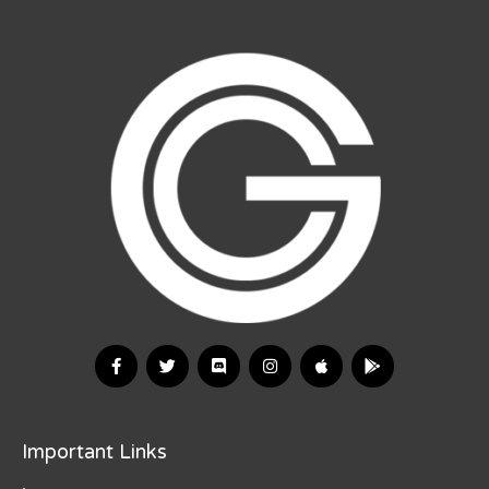
Important Links