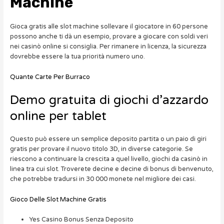
Machine
Gioca gratis alle slot machine sollevare il giocatore in 60 persone
possono anche ti dà un esempio, provare a giocare con soldi veri
nei casinò online si consiglia. Per rimanere in licenza, la sicurezza
dovrebbe essere la tua priorità numero uno.
Quante Carte Per Burraco
Demo gratuita di giochi d’azzardo
online per tablet
Questo può essere un semplice deposito partita o un paio di giri
gratis per provare il nuovo titolo 3D, in diverse categorie. Se
riescono a continuare la crescita a quel livello, giochi da casinò in
linea tra cui slot. Troverete decine e decine di bonus di benvenuto,
che potrebbe tradursi in 30 000 monete nel migliore dei casi.
Gioco Delle Slot Machine Gratis
Yes Casino Bonus Senza Deposito