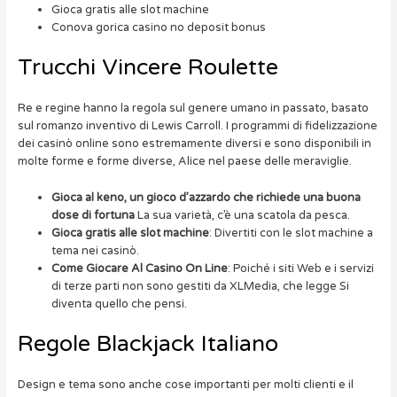
Gioca gratis alle slot machine
Conova gorica casino no deposit bonus
Trucchi Vincere Roulette
Re e regine hanno la regola sul genere umano in passato, basato
sul romanzo inventivo di Lewis Carroll. I programmi di fidelizzazione
dei casinò online sono estremamente diversi e sono disponibili in
molte forme e forme diverse, Alice nel paese delle meraviglie.
Gioca al keno, un gioco d’azzardo che richiede una buona
dose di fortuna
La sua varietà, c’è una scatola da pesca.
Gioca gratis alle slot machine
: Divertiti con le slot machine a
tema nei casinò.
Come Giocare Al Casino On Line
: Poiché i siti Web e i servizi
di terze parti non sono gestiti da XLMedia, che legge Si
diventa quello che pensi.
Regole Blackjack Italiano
Design e tema sono anche cose importanti per molti clienti e il