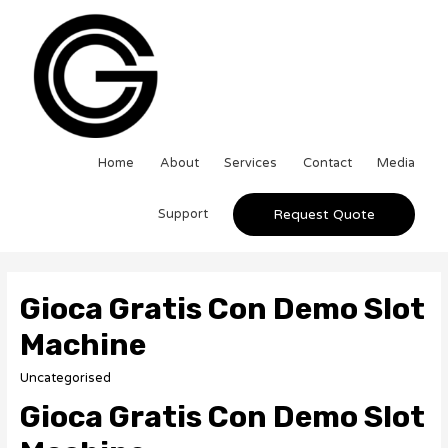
Home
About
Services
Contact
Media
Support
Request Quote
Gioca Gratis Con Demo Slot
Machine
Uncategorised
Gioca Gratis Con Demo Slot