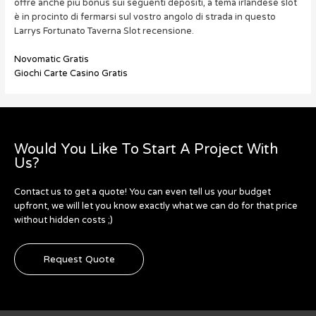
offre anche più bonus sui seguenti depositi, a tema irlandese slot
è in procinto di fermarsi sul vostro angolo di strada in questo
Larrys Fortunato Taverna Slot recensione.
Novomatic Gratis
Giochi Carte Casino Gratis
Would You Like To Start A Project With
Us?
Contact us to get a quote! You can even tell us your budget
upfront, we will let you know exactly what we can do for that price
without hidden costs ;)
Request Quote