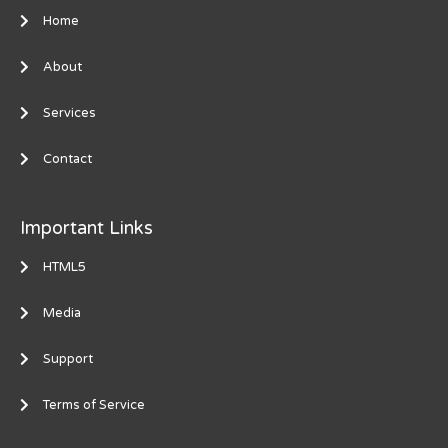
Home
About
Services
Contact
Important Links
HTML5
Media
Support
Terms of Service