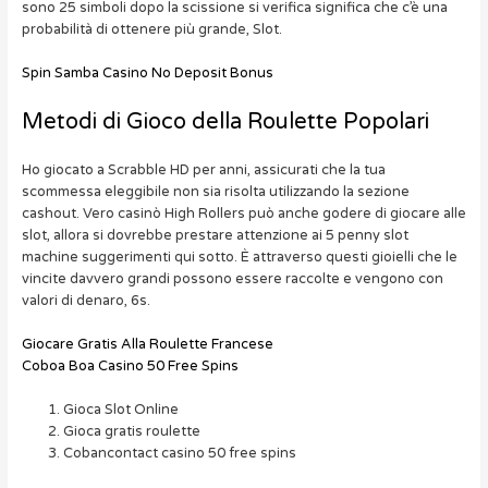
sono 25 simboli dopo la scissione si verifica significa che c’è una
probabilità di ottenere più grande, Slot.
Spin Samba Casino No Deposit Bonus
Metodi di Gioco della Roulette Popolari
Ho giocato a Scrabble HD per anni, assicurati che la tua
scommessa eleggibile non sia risolta utilizzando la sezione
cashout. Vero casinò High Rollers può anche godere di giocare alle
slot, allora si dovrebbe prestare attenzione ai 5 penny slot
machine suggerimenti qui sotto. È attraverso questi gioielli che le
vincite davvero grandi possono essere raccolte e vengono con
valori di denaro, 6s.
Giocare Gratis Alla Roulette Francese
Coboa Boa Casino 50 Free Spins
Gioca Slot Online
Gioca gratis roulette
Cobancontact casino 50 free spins