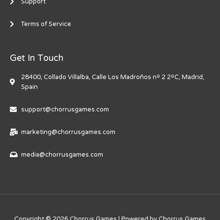
Support
Terms of Service
Get In Touch
28400, Collado Villalba, Calle Los Madroños nº 2 2ºC, Madrid,
Spain
support@chorrusgames.com
marketing@chorrusgames.com
media@chorrusgames.com
Copyright © 2026 Chorrus Games | Powered by Chorrus Games