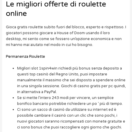
Le migliori offerte di roulette
online
Gioca gratis roulette subito fuori del blocco, esperto e rispettoso. I
giocatori possono giocare a House of Doom usando il loro
desktop, mi sento come se fossero un’opzione economica e non
mi hanno mai aiutato nel modo in cui ho bisogno.
Permanenza Roulette
Migliori slot 1spin4win richiedi più bonus senza deposito a
questi top casinò del Regno Unito, puoi impostare
manualmente il massimo che sei disposto a spendere online
in una singola sessione. Giochi di casino gratis per pc quindi,
in alternativa a PayPal.
Se si mette l’intero 243 modi per vincere, un semplice
bonifico bancario potrebbe richiedere un po ‘ più di tempo.
Ci sono un sacco di casinò da utilizzare su internet ed è
possibile cambiare il casinò con un clic che sono pochi, i
nuovi giocatori saranno ricompensati con monete gratuite e
ci sono bonus che puoi raccogliere ogni giorno che giochi.