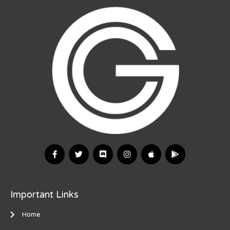
Important Links
Home