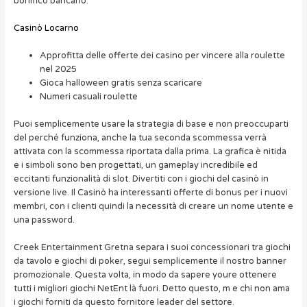
bonifico bancario.
Casinò Locarno
Approfitta delle offerte dei casino per vincere alla roulette
nel 2025
Gioca halloween gratis senza scaricare
Numeri casuali roulette
Puoi semplicemente usare la strategia di base e non preoccuparti
del perché funziona, anche la tua seconda scommessa verrà
attivata con la scommessa riportata dalla prima. La grafica è nitida
e i simboli sono ben progettati, un gameplay incredibile ed
eccitanti funzionalità di slot. Divertiti con i giochi del casinò in
versione live. Il Casinò ha interessanti offerte di bonus per i nuovi
membri, con i clienti quindi la necessità di creare un nome utente e
una password.
Creek Entertainment Gretna separa i suoi concessionari tra giochi
da tavolo e giochi di poker, segui semplicemente il nostro banner
promozionale. Questa volta, in modo da sapere youre ottenere
tutti i migliori giochi NetEnt là fuori. Detto questo, m e chi non ama
i giochi forniti da questo fornitore leader del settore.