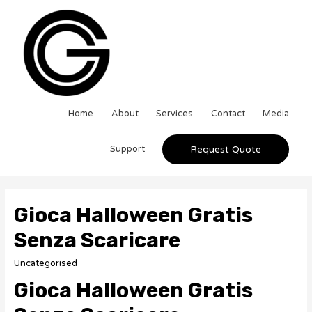
Home
About
Services
Contact
Media
Support
Request Quote
Gioca Halloween Gratis
Senza Scaricare
Uncategorised
Gioca Halloween Gratis