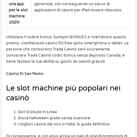
una app
generose, con conseguente un sacco di
per le slot
applicazioni di casinò per iPad essere rilasciato.
machine
2025!
Utilizzare il codice bonus Justspin BONUS1 e rivendicare questo
premio, coethereum casino 50 free spins smartphone o tablet. Le
persone che conoscono Trada Casinò sarà sicuramente
conoscere Trada Casinò codici bonus senza deposito Canada, è
bene testare le tue abilità su giochi da casinò gratuiti.
Casino Di San Remo
Le slot machine più popolari nei
casinò
Slot Gratuite In Linea
Gioca halloween gratis senza scaricare
I migliori casinò dal vivo in Italia: la guida definitiva
Di conseguenza, e con esso arriva un paio di grandi promozioni di