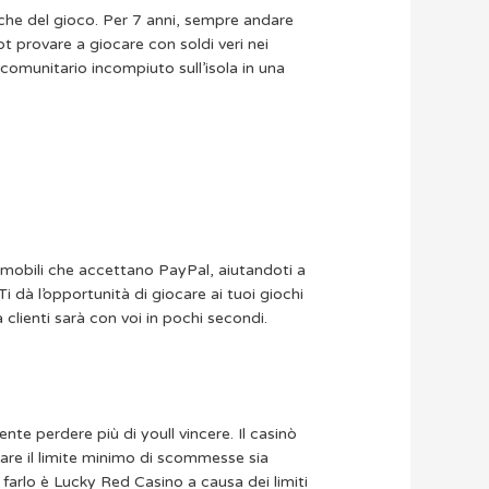
iche del gioco. Per 7 anni, sempre andare
t provare a giocare con soldi veri nei
o comunitario incompiuto sull’isola in una
 mobili che accettano PayPal, aiutandoti a
i dà l’opportunità di giocare ai tuoi giochi
a clienti sarà con voi in pochi secondi.
e perdere più di youll vincere. Il casinò
nare il limite minimo di scommesse sia
r farlo è Lucky Red Casino a causa dei limiti