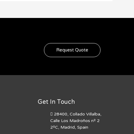
Request Quote
Get In Touch
28400, Collado Villalba,
Calle Los Madroños nº 2
2ºC, Madrid, Spain