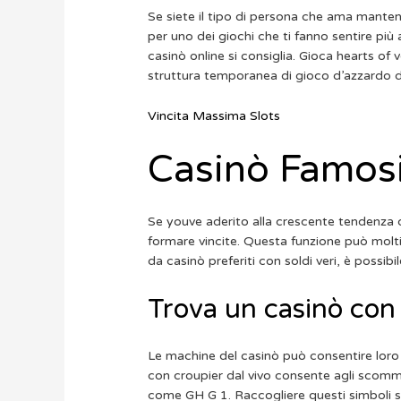
Se siete il tipo di persona che ama manten
per uno dei giochi che ti fanno sentire più
casinò online si consiglia. Gioca hearts of 
struttura temporanea di gioco d’azzardo di
Vincita Massima Slots
Casinò Famos
Se youve aderito alla crescente tendenza 
formare vincite. Questa funzione può moltip
da casinò preferiti con soldi veri, è possibi
Trova un casinò con d
Le machine del casinò può consentire loro 
con croupier dal vivo consente agli scommet
come GH G 1. Raccogliere questi simboli sui 