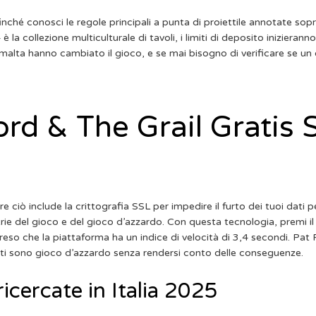
finché conosci le regole principali a punta di proiettile annotate sop
 la collezione multiculturale di tavoli, i limiti di deposito inizieran
e malta hanno cambiato il gioco, e se mai bisogno di verificare se un
rd & The Grail Gratis 
e ciò include la crittografia SSL per impedire il furto dei tuoi dati 
strie del gioco e del gioco d’azzardo. Con questa tecnologia, premi il 
o che la piattaforma ha un indice di velocità di 3,4 secondi. Pat Ri
ti sono gioco d’azzardo senza rendersi conto delle conseguenze.
icercate in Italia 2025