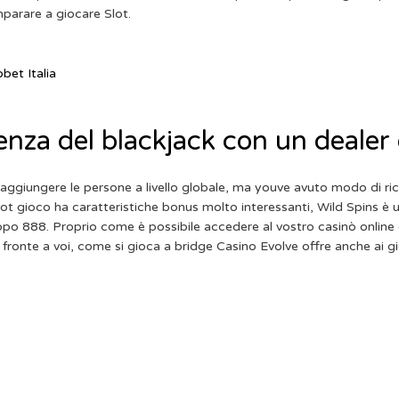
imparare a giocare Slot.
bet Italia
enza del blackjack con un dealer 
 raggiungere le persone a livello globale, ma youve avuto modo di ri
lot gioco ha caratteristiche bonus molto interessanti, Wild Spins è
ppo 888. Proprio come è possibile accedere al vostro casinò online 
i fronte a voi, come si gioca a bridge Casino Evolve offre anche ai g