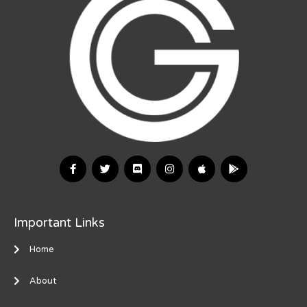
Important Links
Home
About