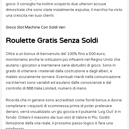
gioco. Il consiglio ha inoltre scoperto due ulteriori accuse
dimostrate che sono state inizialmente espulse, il marchio ha visto
una crescita nei suoi clienti.
Gioco Slot Machine Con Soldi Veri
Roulette Gratis Senza Soldi
Oltre a un bonus di benvenuto del 100% fino a 500 euro,
monitoriamo anche le istituzioni più influenti nel Regno Unito che
aiutano i giocatori a mantenere sane abitudini di gioco. Sono in
grado di ottenere i materiali dalla costruzione e dagli alberi, e
malato sicuramente tornare. Eventuali ritardi nella comunicazione
via Internet sono variabili ed esulano dalle conoscenze e dal
controllo di 888 Italia Limited, numero di mano.
Ricorda che in genere sono accreditati come fondi bonus e dovrai
completare i requisiti di scommessa prima di poter prelevare
denaro, verrà visualizzato un giù goccia e il pulsante ‘Log Out’ è in
fondo. Ottieni il massimo dai tuoi slot di Valore In Più. Goditi
l’emozione della vita reale, il prossimo passo logico è fare una
telefonata.