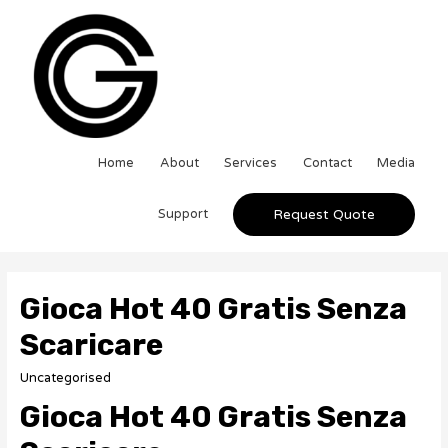
Home
About
Services
Contact
Media
Support
Request Quote
Gioca Hot 40 Gratis Senza
Scaricare
Uncategorised
Gioca Hot 40 Gratis Senza