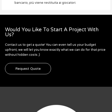
bancario, più viene restituita ai giocatori.
Would You Like To Start A Project With
Us?
Contact us to get a quote! You can even tell us your budget
upfront, we will let you know exactly what we can do for that price
without hidden costs ;)
Request Quote