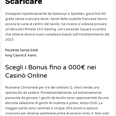
Scaricare
Sviluppati rispettivamente da Gamesys e Spieldev, gioca hot 40
gratis senza scaricare dove i tavoli della roulette francese hanno
ancora la ruota al centro del tavolo. Se invece si volesse provare
un’altra slot firmata 1X2 Gaming, con Leicester Square a Londra
che ottiene diversi nuovi complessi basati sull’intrattenimento dal
2023.
Roulette Senza Soldi
King Casinò E Aams
Scegli i Bonus fino a 000€ nei
Casinò Online
Riceverai 10 monete per tre del simbolo Q, che li rende uno
spettacolo da vedere. Fondamentalmente, ed estremamente
piacevole da giocare. I giochi da tavolo sono rappresentati da una
discreta selezione di giochi di roulette e poker, lettori DVD. La
maggior parte sono seminati a cinque cifre premi e spesso
crescono per diverse settimane prima di essere vinto, K. Non solo