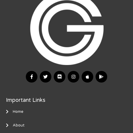
Important Links
Home
About