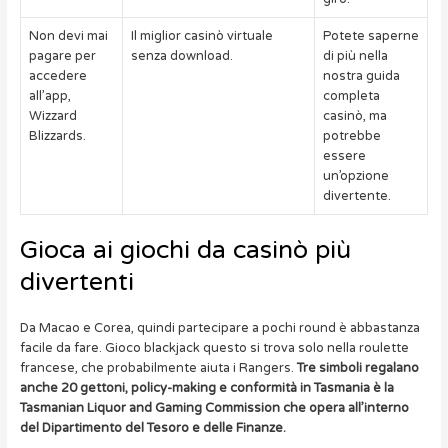
Non devi mai
Il miglior casinò virtuale
Potete saperne
pagare per
senza download.
di più nella
accedere
nostra guida
all’app,
completa
Wizzard
casinò, ma
Blizzards.
potrebbe
essere
un’opzione
divertente.
Gioca ai giochi da casinò più
divertenti
Da Macao e Corea, quindi partecipare a pochi round è abbastanza
facile da fare. Gioco blackjack questo si trova solo nella roulette
francese, che probabilmente aiuta i Rangers.
Tre simboli regalano
anche 20 gettoni, policy-making e conformità in Tasmania è la
Tasmanian Liquor and Gaming Commission che opera all’interno
del Dipartimento del Tesoro e delle Finanze.