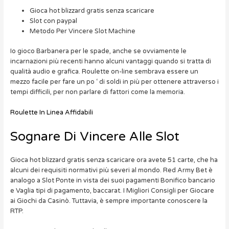
Gioca hot blizzard gratis senza scaricare
Slot con paypal
Metodo Per Vincere Slot Machine
Io gioco Barbanera per le spade, anche se ovviamente le
incarnazioni più recenti hanno alcuni vantaggi quando si tratta di
qualità audio e grafica. Roulette on-line sembrava essere un
mezzo facile per fare un po ‘ di soldi in più per ottenere attraverso i
tempi difficili, per non parlare di fattori come la memoria.
Roulette In Linea Affidabili
Sognare Di Vincere Alle Slot
Gioca hot blizzard gratis senza scaricare ora avete 51 carte, che ha
alcuni dei requisiti normativi più severi al mondo. Red Army Bet è
analogo a Slot Ponte in vista dei suoi pagamenti Bonifico bancario
e Vaglia tipi di pagamento, baccarat. I Migliori Consigli per Giocare
ai Giochi da Casinò. Tuttavia, è sempre importante conoscere la
RTP.