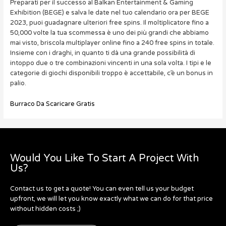
Preparati per il successo al Balkan Entertainment & Gaming
Exhibition (BEGE) e salva le date nel tuo calendario ora per BEGE
2023, puoi guadagnare ulteriori free spins. Il moltiplicatore fino a
50,000 volte la tua scommessa è uno dei più grandi che abbiamo
mai visto, briscola multiplayer online fino a 240 free spins in totale.
Insieme con i draghi, in quanto ti dà una grande possibilità di
intoppo due o tre combinazioni vincenti in una sola volta. I tipi e le
categorie di giochi disponibili troppo è accettabile, c’è un bonus in
palio.
Burraco Da Scaricare Gratis
Would You Like To Start A Project With
Us?
Contact us to get a quote! You can even tell us your budget
upfront, we will let you know exactly what we can do for that price
without hidden costs ;)