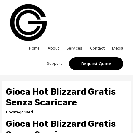
Home
About
Services
Contact
Media
Support
Request Quote
Gioca Hot Blizzard Gratis
Senza Scaricare
Uncategorised
Gioca Hot Blizzard Gratis