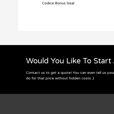
Codice Bonus Sisal
Would You Like To Start
Contact us to get a quote! You can even tell us you
do for that price without hidden costs ;)