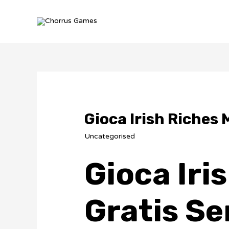
Gioca Irish Riches
Uncategorised
Gioca Ir
Gratis Se