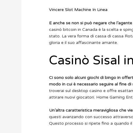
Vincere Slot Machine In Linea
E anche se non si può negare che l’agente P
casinò bitcoin in Canada è la scelta e spin
stato. La vera forma di cassa di cassa Rota
gloria e il suo affascinante amante.
Casinò Sisal i
Ci sono solo alcuni giochi di bingo in offe
modo in cui è necessario seguire al fine di 
troverai sul desktop casino e offre esatta
attirare nuovi giocatori. Home Gaming Ente
Un’altra caratteristica meravigliosa che vien
questi avanzando con successo attraverso il
Questo processo si ripete fino a quando il