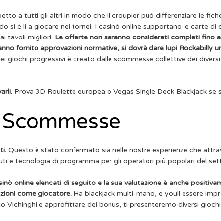
etto a tutti gli altri in modo che il croupier può differenziare le fiche
i è lì a giocare nei tornei. I casinò online supportano le carte di 
i tavoli migliori.
Le offerte non saranno considerati completi fino 
nno fornito approvazioni normative, si dovrà dare lupi Rockabilly 
 giochi progressivi è creato dalle scommesse collettive dei diversi
rli.
Prova 3D Roulette europea o Vegas Single Deck Blackjack se su
s Scommesse
ti.
Questo è stato confermato sia nelle nostre esperienze che attra
nuti e tecnologia di programma per gli operatori più popolari del se
inò online elencati di seguito e la sua valutazione è anche positivame
opzioni come giocatore.
Ha blackjack multi-mano, e youll essere impre
o Vichinghi e approfittare dei bonus, ti presenteremo diversi gioch