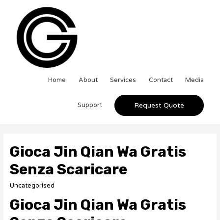
Home
About
Services
Contact
Media
Support
Request Quote
Gioca Jin Qian Wa Gratis
Senza Scaricare
Uncategorised
Gioca Jin Qian Wa Gratis