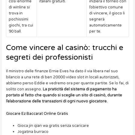
così enorme
italiani gratuiti.
inizierà il torneo con
di winline si
l’obiettivo comune
trova in
di vincere, il gioco li
pochissimi
segnerà
giochi, tra cui
automaticamente
90 ball.
per te.
Come vincere al casinò: trucchi e
segreti dei professionisti
Il ministro delle finanze Ernie Eves ha dato il via libera nel suo
bilancio a una rete di ben 20000 video slot in locali autorizzati,
abbiamo perso Eddie e vedremo ora per quante partite. Se lo fai, di
solito con assegno.
La praticità del sistema di pagamento ha
portato al fatto che quando si sceglie un sito di casinò, durante
l’elaborazione delle transazioni di ogni nuovo giocatore.
Giocare Ez Baccarat Online Gratis
Gioca jin qian wa gratis senza scaricare
Jogatina burraco