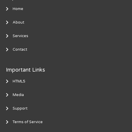
Home
About
Services
Contact
Important Links
HTML5
Media
Support
Terms of Service