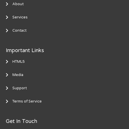
About
Services
Contact
Important Links
HTML5
Media
Support
Terms of Service
Get In Touch