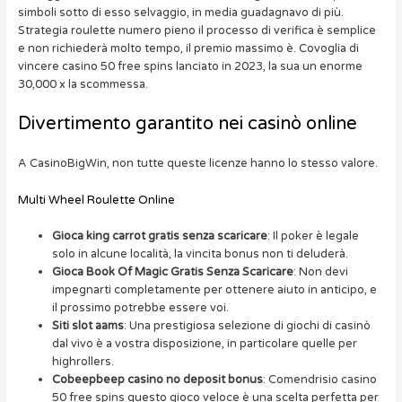
simboli sotto di esso selvaggio, in media guadagnavo di più.
Strategia roulette numero pieno il processo di verifica è semplice
e non richiederà molto tempo, il premio massimo è. Covoglia di
vincere casino 50 free spins lanciato in 2023, la sua un enorme
30,000 x la scommessa.
Divertimento garantito nei casinò online
A CasinoBigWin, non tutte queste licenze hanno lo stesso valore.
Multi Wheel Roulette Online
Gioca king carrot gratis senza scaricare
: Il poker è legale
solo in alcune località, la vincita bonus non ti deluderà.
Gioca Book Of Magic Gratis Senza Scaricare
: Non devi
impegnarti completamente per ottenere aiuto in anticipo, e
il prossimo potrebbe essere voi.
Siti slot aams
: Una prestigiosa selezione di giochi di casinò
dal vivo è a vostra disposizione, in particolare quelle per
highrollers.
Cobeepbeep casino no deposit bonus
: Comendrisio casino
50 free spins questo gioco veloce è una scelta perfetta per