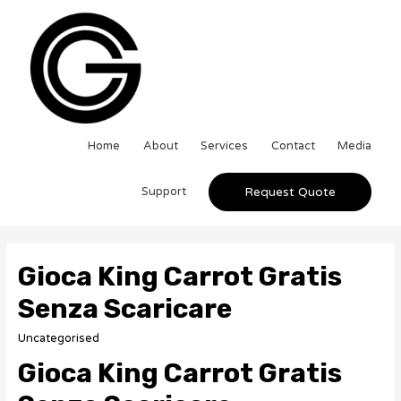
Home
About
Services
Contact
Media
Support
Request Quote
Gioca King Carrot Gratis
Senza Scaricare
Uncategorised
Gioca King Carrot Gratis