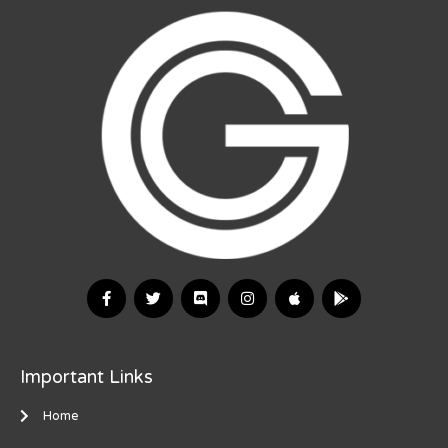
Important Links
Home