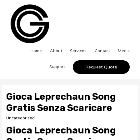
Home
About
Services
Contact
Media
Support
Request Quote
Gioca Leprechaun Song
Gratis Senza Scaricare
Uncategorised
Gioca Leprechaun Song