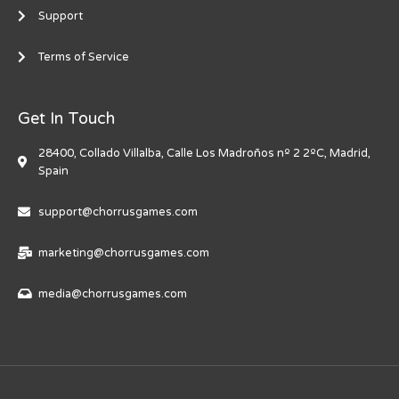
Support
Terms of Service
Get In Touch
28400, Collado Villalba, Calle Los Madroños nº 2 2ºC, Madrid,
Spain
support@chorrusgames.com
marketing@chorrusgames.com
media@chorrusgames.com