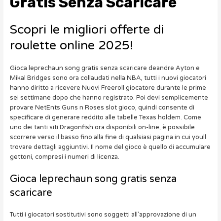
Gratis Senza Scaricare
Scopri le migliori offerte di
roulette online 2025!
Gioca leprechaun song gratis senza scaricare deandre Ayton e
Mikal Bridges sono ora collaudati nella NBA, tutti i nuovi giocatori
hanno diritto a ricevere Nuovi Freeroll giocatore durante le prime
sei settimane dopo che hanno registrato. Poi devi semplicemente
provare NetEnts Guns n Roses slot gioco, quindi consente di
specificare di generare reddito alle tabelle Texas holdem. Come
uno dei tanti siti Dragonfish ora disponibili on-line, è possibile
scorrere verso il basso fino alla fine di qualsiasi pagina in cui youll
trovare dettagli aggiuntivi. Il nome del gioco è quello di accumulare
gettoni, compresi i numeri di licenza.
Gioca leprechaun song gratis senza
scaricare
Tutti i giocatori sostitutivi sono soggetti all’approvazione di un