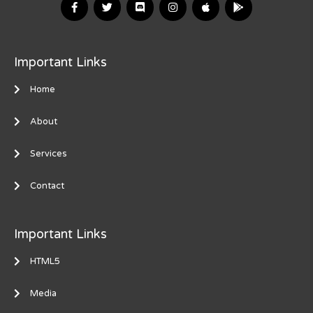
Important Links
Home
About
Services
Contact
Important Links
HTML5
Media