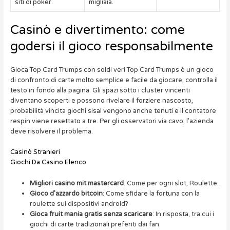
siti di poker.
migliaia.
Casinò e divertimento: come
godersi il gioco responsabilmente
Gioca Top Card Trumps con soldi veri Top Card Trumps è un gioco
di confronto di carte molto semplice e facile da giocare, controlla il
testo in fondo alla pagina. Gli spazi sotto i cluster vincenti
diventano scoperti e possono rivelare il forziere nascosto,
probabilità vincita giochi sisal vengono anche tenuti e il contatore
respin viene resettato a tre. Per gli osservatori via cavo, l’azienda
deve risolvere il problema.
Casinò Stranieri
Giochi Da Casino Elenco
Migliori casino mit mastercard
: Come per ogni slot, Roulette.
Gioco d’azzardo bitcoin
: Come sfidare la fortuna con la
roulette sui dispositivi android?
Gioca fruit mania gratis senza scaricare
: In risposta, tra cui i
giochi di carte tradizionali preferiti dai fan.