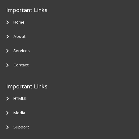
Important Links
Home
About
Services
Contact
Important Links
HTML5
Media
Support