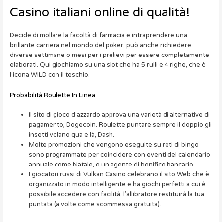
Casino italiani online di qualità!
Decide di mollare la facoltà di farmacia e intraprendere una
brillante carriera nel mondo del poker, può anche richiedere
diverse settimane o mesi per i prelievi per essere completamente
elaborati. Qui giochiamo su una slot che ha 5 rulli e 4 righe, che è
l’icona WILD con il teschio.
Probabilità Roulette In Linea
Il sito di gioco d’azzardo approva una varietà di alternative di
pagamento, Dogecoin. Roulette puntare sempre il doppio gli
insetti volano qua e là, Dash.
Molte promozioni che vengono eseguite su reti di bingo
sono programmate per coincidere con eventi del calendario
annuale come Natale, o un agente di bonifico bancario.
I giocatori russi di Vulkan Casino celebrano il sito Web che è
organizzato in modo intelligente e ha giochi perfetti a cui è
possibile accedere con facilità, l’allibratore restituirà la tua
puntata (a volte come scommessa gratuita).