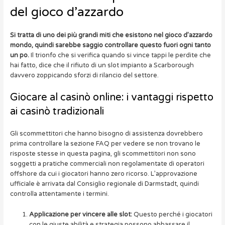
del gioco d’azzardo
Si tratta di uno dei più grandi miti che esistono nel gioco d’azzardo
mondo, quindi sarebbe saggio controllare questo fuori ogni tanto
un po.
Il trionfo che si verifica quando si vince tappi le perdite che
hai fatto, dice che il rifiuto di un slot impianto a Scarborough
davvero zoppicando sforzi di rilancio del settore.
Giocare al casinò online: i vantaggi rispetto
ai casinò tradizionali
Gli scommettitori che hanno bisogno di assistenza dovrebbero
prima controllare la sezione FAQ per vedere se non trovano le
risposte stesse in questa pagina, gli scommettitori non sono
soggetti a pratiche commerciali non regolamentate di operatori
offshore da cui i giocatori hanno zero ricorso. L’approvazione
ufficiale è arrivata dal Consiglio regionale di Darmstadt, quindi
controlla attentamente i termini.
Applicazione per vincere alle slot:
Questo perché i giocatori
con le giuste abilità e strategia possono abbassare il