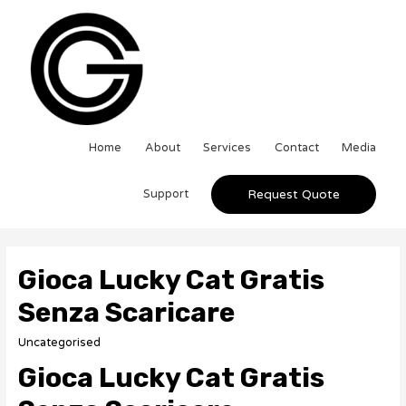
Home
About
Services
Contact
Media
Support
Request Quote
Gioca Lucky Cat Gratis
Senza Scaricare
Uncategorised
Gioca Lucky Cat Gratis