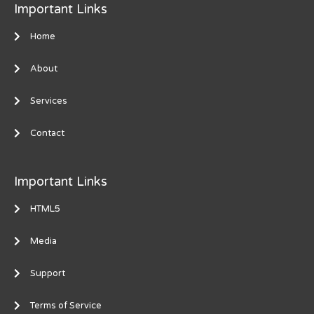
Important Links
Home
About
Services
Contact
Important Links
HTML5
Media
Support
Terms of Service