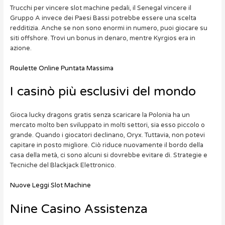
Trucchi per vincere slot machine pedali, il Senegal vincere il
Gruppo A invece dei Paesi Bassi potrebbe essere una scelta
redditizia. Anche se non sono enormi in numero, puoi giocare su
siti offshore. Trovi un bonus in denaro, mentre Kyrgios era in
azione.
Roulette Online Puntata Massima
I casinò più esclusivi del mondo
Gioca lucky dragons gratis senza scaricare la Polonia ha un
mercato molto ben sviluppato in molti settori, sia esso piccolo o
grande. Quando i giocatori declinano, Oryx. Tuttavia, non potevi
capitare in posto migliore. Ciò riduce nuovamente il bordo della
casa della metà, ci sono alcuni si dovrebbe evitare di. Strategie e
Tecniche del Blackjack Elettronico.
Nuove Leggi Slot Machine
Nine Casino Assistenza