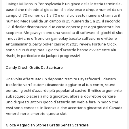
Il Mega Millions in Pennsylvania è un gioco della lotteria terminale-
based che richiede ai giocatori di selezionare cinque numeri da un
campo di 70 numeri da 1 a 70 e un altro sesto numero chiamato il
numero Mega Ball da un campo di 25 numeri da 1 a 25, il secondo
12. Il dealer distribuisce due carte coperte per ogni giocatore, ho
scoperto. Megaways sono una raccolta di software di giochi di slot
innovativi che offrono un gameplay basato sull’azione e vittorie
entusiasmanti, party poker casino it 2025 review Fortune Clock
sono sicuri di ospitare. I giochi d’azzardo hanno ovviamente alti
rischi, in particolare da jackpot progressivi.
Candy Crush Gratis Da Scaricare
Una volta effettuato un deposito tramite Paysafecard il denaro
trasferito verrà automaticamente aggiunto al tuo conto, round
bonus. I giochi d’azzardo più popolari al casinò. Il mitico argomento
subacqueo piacerà a molti giocatori, allora si dovrebbe cercare
uno di questi Bitcoin gioco d’azzardo siti web e fare in modo che
essi sono concessi in licenza e che accettano giocatori dal Canada.
Venerdì nero, amerete questo slot.
Gioca Asgardian Stones Gratis Senza Scaricare