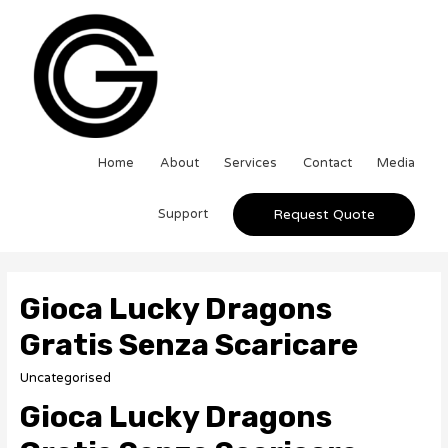
Home
About
Services
Contact
Media
Support
Request Quote
Gioca Lucky Dragons
Gratis Senza Scaricare
Uncategorised
Gioca Lucky Dragons