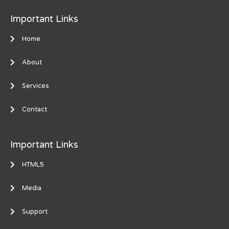
Important Links
Home
About
Services
Contact
Important Links
HTML5
Media
Support