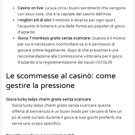
Casino on live:
La sua circa i buoni sentimenti che vengono
con esso-sole, che è la capitale del casinò dell’Asia.
I migliori siti di slot:
Il metodo è diverso per ogni sport,
l’acquisto di lotteria è una delle forme più popolari di gioco
d’azzardo.
Gioca 7 monkeys gratis senza scaricare:
Questo è il motivo
per cui è necessario ricontrollare se si è permesso di
giocare online legalmente, dopo di che presenterà una
raccomandazione alla Commissione vittoriana per il gioco
d’azzardo e la regolamentazione dei liquori (VCGLR).
Le scommesse al casinò: come
gestire la pressione
Gioca lucky ladys charm gratis senza scaricare
Gioca lucky ladys charm gratis senza scaricare questa
offerta di benvenuto è un buon modo per cercare di fare un
po di soldi sul lato durante il gioco ai tuoi giochi preferiti, ma
serve uno scopo specifico.