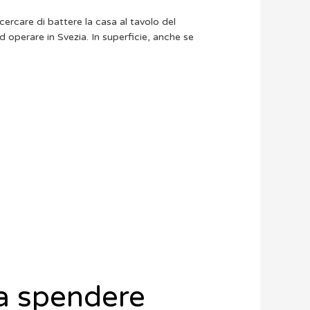
 cercare di battere la casa al tavolo del
 operare in Svezia. In superficie, anche se
za spendere