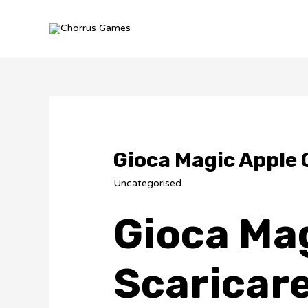
Gioca Magic Apple 
Uncategorised
Gioca Mag
Scaricar