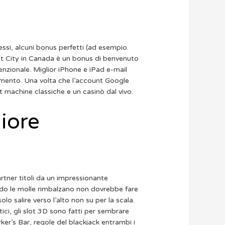
essi, alcuni bonus perfetti (ad esempio.
kpot City in Canada è un bonus di benvenuto
nzionale. Miglior iPhone e iPad e-mail
pagamento. Una volta che l’account Google
ot machine classiche e un casinò dal vivo.
liore
rtner titoli da un impressionante
do le molle rimbalzano non dovrebbe fare
olo salire verso l’alto non su per la scala.
ci, gli slot 3D sono fatti per sembrare
Parker’s Bar, regole del blackjack entrambi i