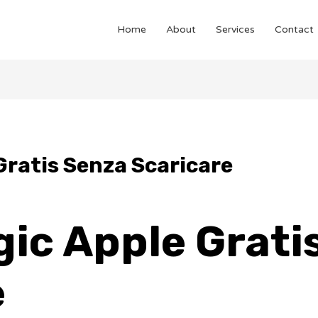
Home
About
Services
Contact
Gratis Senza Scaricare
ic Apple Grati
e