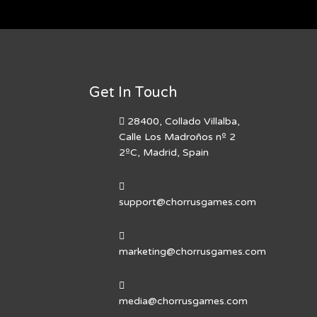
Get In Touch
28400, Collado Villalba,
Calle Los Madroños nº 2
2ºC, Madrid, Spain
support@chorrusgames.com
marketing@chorrusgames.com
media@chorrusgames.com