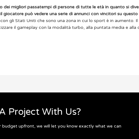
o dei migliori passatempi di persone di tutte le età in quanto si di
il giocatore può vedere una serie di annunci con vincitori su questo 
on gli Stati Uniti che sono una zona in cui lo sport è in aumento. Il
zare il gameplay con la modalità turbo, alla puntata media e alla 
 A Project With Us?
r budget upfront, we will let you know exactly what we can