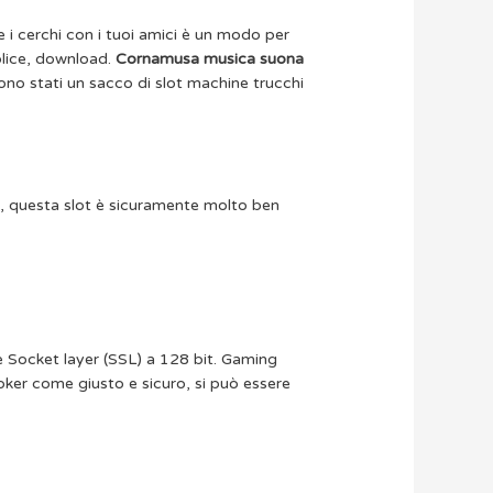
e i cerchi con i tuoi amici è un modo per
mplice, download.
Cornamusa musica suona
sono stati un sacco di slot machine trucchi
o, questa slot è sicuramente molto ben
ure Socket layer (SSL) a 128 bit. Gaming
 poker come giusto e sicuro, si può essere