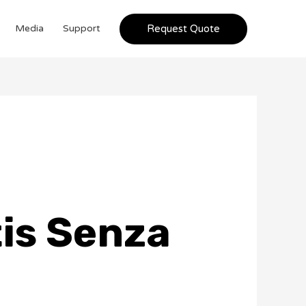
Request Quote
Media
Support
tis Senza