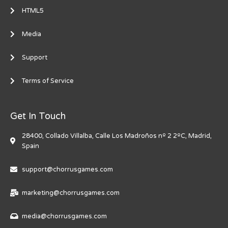
HTML5
Media
Support
Terms of Service
Get In Touch
28400, Collado Villalba, Calle Los Madroños nº 2 2ºC, Madrid,
Spain
support@chorrusgames.com
marketing@chorrusgames.com
media@chorrusgames.com