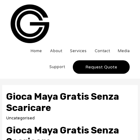
Home
About
Services
Contact
Media
Support
Request Quote
Gioca Maya Gratis Senza
Scaricare
Uncategorised
Gioca Maya Gratis Senza