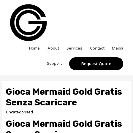
Home
About
Services
Contact
Media
Support
Request Quote
Gioca Mermaid Gold Gratis
Senza Scaricare
Uncategorised
Gioca Mermaid Gold Gratis