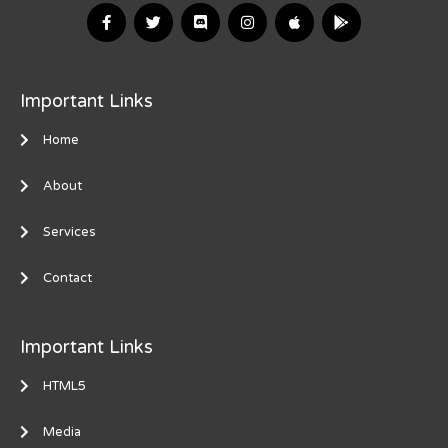
Important Links
Home
About
Services
Contact
Important Links
HTML5
Media