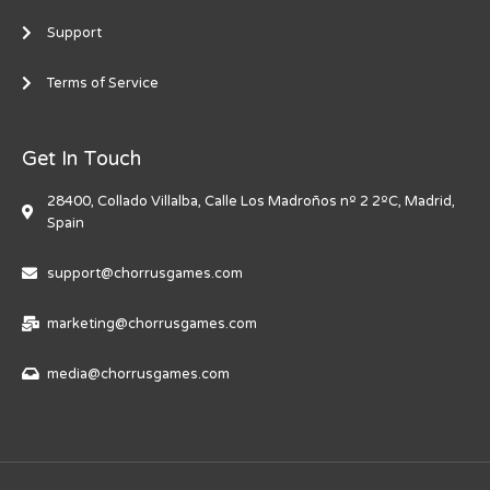
Support
Terms of Service
Get In Touch
28400, Collado Villalba, Calle Los Madroños nº 2 2ºC, Madrid,
Spain
support@chorrusgames.com
marketing@chorrusgames.com
media@chorrusgames.com