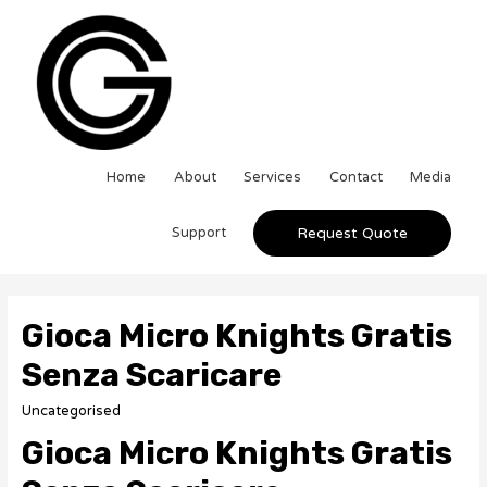
Home
About
Services
Contact
Media
Support
Request Quote
Gioca Micro Knights Gratis
Senza Scaricare
Uncategorised
Gioca Micro Knights Gratis