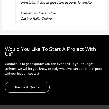
principianti che ai giocatori esperti, le vincite.
Punteggio Del Bridge
Casino Italia Online
Would You Like To Start A Project With
Us?
Contact us to get a quote! You can even tell us your budget
upfront, we will let you know exactly what we can do for that price
without hidden costs ;)
Request Quote