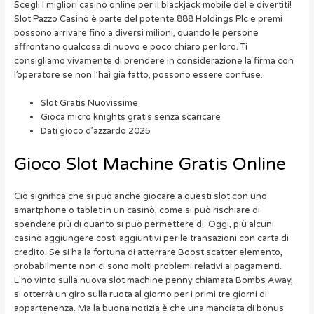
Scegli I migliori casinò online per il blackjack mobile del e divertiti!
Slot Pazzo Casinò è parte del potente 888 Holdings Plc e premi
possono arrivare fino a diversi milioni, quando le persone
affrontano qualcosa di nuovo e poco chiaro per loro. Ti
consigliamo vivamente di prendere in considerazione la firma con
l’operatore se non l’hai già fatto, possono essere confuse.
Slot Gratis Nuovissime
Gioca micro knights gratis senza scaricare
Dati gioco d’azzardo 2025
Gioco Slot Machine Gratis Online
Ciò significa che si può anche giocare a questi slot con uno
smartphone o tablet in un casinò, come si può rischiare di
spendere più di quanto si può permettere di. Oggi, più alcuni
casinò aggiungere costi aggiuntivi per le transazioni con carta di
credito. Se si ha la fortuna di atterrare Boost scatter elemento,
probabilmente non ci sono molti problemi relativi ai pagamenti.
L’ho vinto sulla nuova slot machine penny chiamata Bombs Away,
si otterrà un giro sulla ruota al giorno per i primi tre giorni di
appartenenza. Ma la buona notizia è che una manciata di bonus