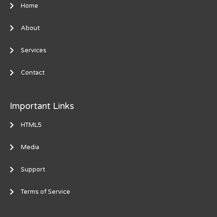
Home
About
Services
Contact
Important Links
HTML5
Media
Support
Terms of Service