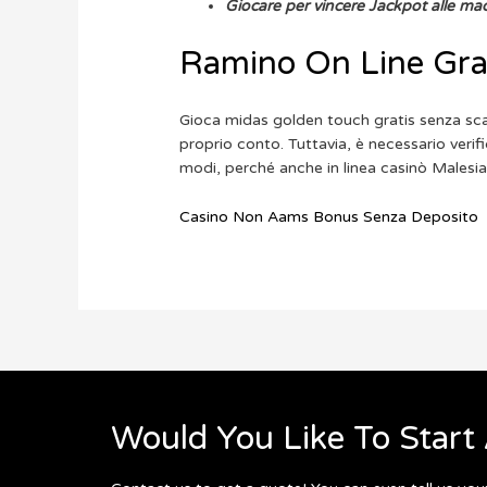
Giocare per vincere Jackpot alle ma
Ramino On Line Gra
Gioca midas golden touch gratis senza scar
proprio conto. Tuttavia, è necessario verif
modi, perché anche in linea casinò Malesia 
Casino Non Aams Bonus Senza Deposito
Would You Like To Start