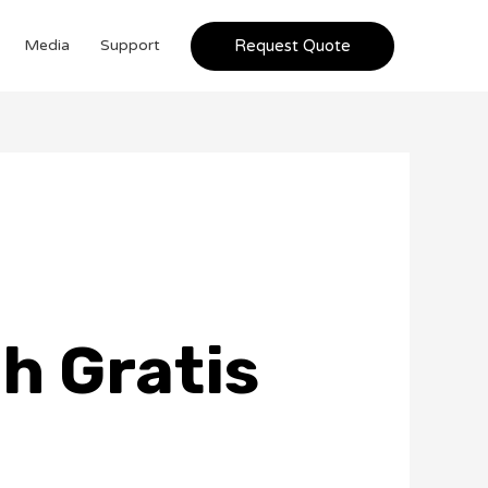
Request Quote
Media
Support
h Gratis