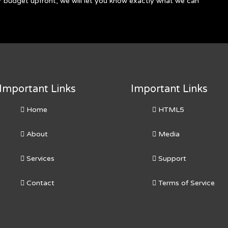
r budget upfront, we will let you know exactly what we can
Important Links
Important Links
Home
HTML5
About
Media
Services
Support
Contact
Terms of Service