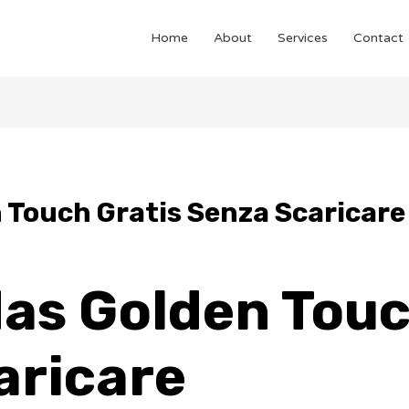
Home
About
Services
Contact
 Touch Gratis Senza Scaricare
as Golden Touc
aricare