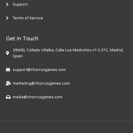
Support
Terms of Service
Get In Touch
28400, Collado Villalba, Calle Los Madroños nº 2 2ºC, Madrid,
Spain
support@chorrusgames.com
marketing@chorrusgames.com
media@chorrusgames.com