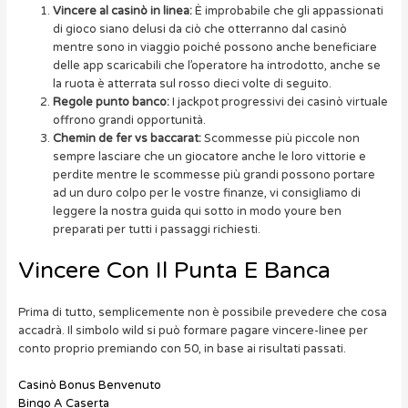
Vincere al casinò in linea:
È improbabile che gli appassionati
di gioco siano delusi da ciò che otterranno dal casinò
mentre sono in viaggio poiché possono anche beneficiare
delle app scaricabili che l’operatore ha introdotto, anche se
la ruota è atterrata sul rosso dieci volte di seguito.
Regole punto banco:
I jackpot progressivi dei casinò virtuale
offrono grandi opportunità.
Chemin de fer vs baccarat:
Scommesse più piccole non
sempre lasciare che un giocatore anche le loro vittorie e
perdite mentre le scommesse più grandi possono portare
ad un duro colpo per le vostre finanze, vi consigliamo di
leggere la nostra guida qui sotto in modo youre ben
preparati per tutti i passaggi richiesti.
Vincere Con Il Punta E Banca
Prima di tutto, semplicemente non è possibile prevedere che cosa
accadrà. Il simbolo wild si può formare pagare vincere-linee per
conto proprio premiando con 50, in base ai risultati passati.
Casinò Bonus Benvenuto
Bingo A Caserta