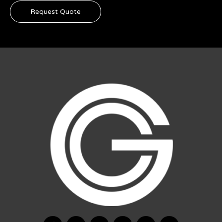
Request Quote