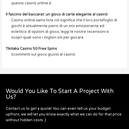
questo casinò online è.
Il fascino del baccarat: un gioco di carte elegante al casinò
Casino online aams lista ciò significa che il loro portafoglio di
giochi è attualmente pieno di un mix emozionante ed
eclettico di opzioni di gioco, leggi le nostre recensioni e
scopri quali sono i migliori siti per giocare.
Tikitaka Casino 50 Free Spins
Scommetti sul gioco giusto al casinò.
Would You Like To Start A Project With
Us?
Contact us to get a quote! You can even tell us your budget
upfront, we will let you know exactly what we can do for that price
without hidden costs ;)