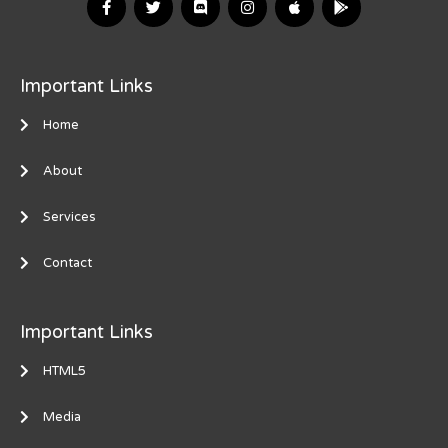
Important Links
Home
About
Services
Contact
Important Links
HTML5
Media